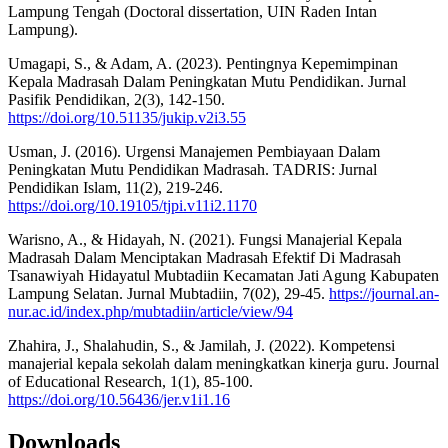
Lampung Tengah (Doctoral dissertation, UIN Raden Intan
Lampung).
Umagapi, S., & Adam, A. (2023). Pentingnya Kepemimpinan
Kepala Madrasah Dalam Peningkatan Mutu Pendidikan. Jurnal
Pasifik Pendidikan, 2(3), 142-150.
https://doi.org/10.51135/jukip.v2i3.55
Usman, J. (2016). Urgensi Manajemen Pembiayaan Dalam
Peningkatan Mutu Pendidikan Madrasah. TADRIS: Jurnal
Pendidikan Islam, 11(2), 219-246.
https://doi.org/10.19105/tjpi.v11i2.1170
Warisno, A., & Hidayah, N. (2021). Fungsi Manajerial Kepala
Madrasah‎ Dalam Menciptakan Madrasah Efektif Di‎ Madrasah
Tsanawiyah Hidayatul‎ Mubtadiin Kecamatan Jati Agung‎‎ Kabupaten
Lampung Selatan. Jurnal Mubtadiin, 7(02), 29-45.
https://journal.an-
nur.ac.id/index.php/mubtadiin/article/view/94
Zhahira, J., Shalahudin, S., & Jamilah, J. (2022). Kompetensi
manajerial kepala sekolah dalam meningkatkan kinerja guru. Journal
of Educational Research, 1(1), 85-100.
https://doi.org/10.56436/jer.v1i1.16
Downloads