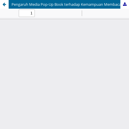
Pengaruh Media Pop-Up Book terhadap Kemampuan Membaca Cerita Pada Pembelajaran Bahasa Indonesia Siswa Kelas II di UPT SDN Ujan Mas, Kecamatan Sungai Are: Studi Kuasi-Eksperimen