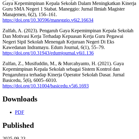
Gaya Kepemimpinan Kepala Sekolah Dalam Meningkatkan Kinerja
Guru SMA Negeri 1 Stabat. Maneggio: Jurnal Ilmiah Magister
Manajemen, 6(2), 156–161.
https://doi.org/10.30596/maneggio.v6i2.16634
Zulfah, A. (2023). Pengaruh Gaya Kepemimpinan Kepala Sekolah
Dan Motivasi Kerja Terhadap Kepuasan Kerja Guru Pegawai
Negeri Sipil Sekolah Menengah Kejuruan Negeri Di Eks
Kawedanan Indramayu. Edum Journal, 6(1), 55–79.
https://doi.org/10.31943/edumjournal.v6i1.136
Zulfan, Z., Musifuddin, M., & Murcahyanto, H. (2021). Gaya
Kepemimpinan Kepala Sekolah sebagai Sistem Kontrol dan
Pengaruhnya terhadap Kinerja Operator Sekolah Dasar. Jurnal
Basicedu, 5(6), 6005–6010.
https://doi.org/10.31004/basicedu.v5i6.1693
Downloads
PDF
Published
2025-09-23