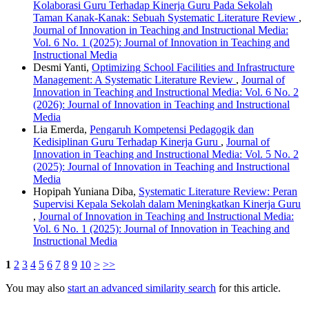
Kolaborasi Guru Terhadap Kinerja Guru Pada Sekolah
Taman Kanak-Kanak: Sebuah Systematic Literature Review
,
Journal of Innovation in Teaching and Instructional Media:
Vol. 6 No. 1 (2025): Journal of Innovation in Teaching and
Instructional Media
Desmi Yanti,
Optimizing School Facilities and Infrastructure
Management: A Systematic Literature Review
,
Journal of
Innovation in Teaching and Instructional Media: Vol. 6 No. 2
(2026): Journal of Innovation in Teaching and Instructional
Media
Lia Emerda,
Pengaruh Kompetensi Pedagogik dan
Kedisiplinan Guru Terhadap Kinerja Guru
,
Journal of
Innovation in Teaching and Instructional Media: Vol. 5 No. 2
(2025): Journal of Innovation in Teaching and Instructional
Media
Hopipah Yuniana Diba,
Systematic Literature Review: Peran
Supervisi Kepala Sekolah dalam Meningkatkan Kinerja Guru
,
Journal of Innovation in Teaching and Instructional Media:
Vol. 6 No. 1 (2025): Journal of Innovation in Teaching and
Instructional Media
1
2
3
4
5
6
7
8
9
10
>
>>
You may also
start an advanced similarity search
for this article.