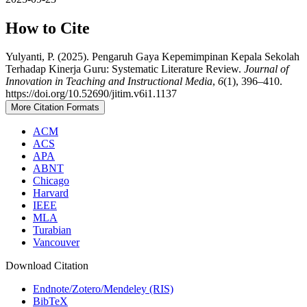
How to Cite
Yulyanti, P. (2025). Pengaruh Gaya Kepemimpinan Kepala Sekolah
Terhadap Kinerja Guru: Systematic Literature Review.
Journal of
Innovation in Teaching and Instructional Media
,
6
(1), 396–410.
https://doi.org/10.52690/jitim.v6i1.1137
More Citation Formats
ACM
ACS
APA
ABNT
Chicago
Harvard
IEEE
MLA
Turabian
Vancouver
Download Citation
Endnote/Zotero/Mendeley (RIS)
BibTeX