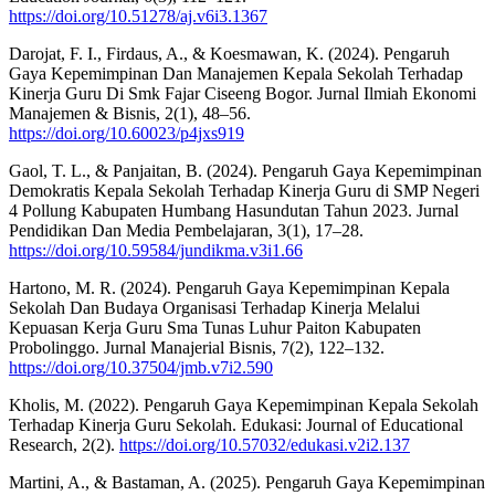
https://doi.org/10.51278/aj.v6i3.1367
Darojat, F. I., Firdaus, A., & Koesmawan, K. (2024). Pengaruh
Gaya Kepemimpinan Dan Manajemen Kepala Sekolah Terhadap
Kinerja Guru Di Smk Fajar Ciseeng Bogor. Jurnal Ilmiah Ekonomi
Manajemen & Bisnis, 2(1), 48–56.
https://doi.org/10.60023/p4jxs919
Gaol, T. L., & Panjaitan, B. (2024). Pengaruh Gaya Kepemimpinan
Demokratis Kepala Sekolah Terhadap Kinerja Guru di SMP Negeri
4 Pollung Kabupaten Humbang Hasundutan Tahun 2023. Jurnal
Pendidikan Dan Media Pembelajaran, 3(1), 17–28.
https://doi.org/10.59584/jundikma.v3i1.66
Hartono, M. R. (2024). Pengaruh Gaya Kepemimpinan Kepala
Sekolah Dan Budaya Organisasi Terhadap Kinerja Melalui
Kepuasan Kerja Guru Sma Tunas Luhur Paiton Kabupaten
Probolinggo. Jurnal Manajerial Bisnis, 7(2), 122–132.
https://doi.org/10.37504/jmb.v7i2.590
Kholis, M. (2022). Pengaruh Gaya Kepemimpinan Kepala Sekolah
Terhadap Kinerja Guru Sekolah. Edukasi: Journal of Educational
Research, 2(2).
https://doi.org/10.57032/edukasi.v2i2.137
Martini, A., & Bastaman, A. (2025). Pengaruh Gaya Kepemimpinan