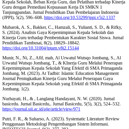
Kepala Sekolah, Beban Kerja Guru, dan Pelatihan terhadap Kinerja
Guru dengan Pemediasi Kepuasaan Kerja Di SMKN 1
Tanjungpandan. Jurnal Pendidikan Dan Pembelajaran Indonesia
(JPPI), 5(2), 596–608.
https://doi.org/10.53299/jppi.v5i2.1337
Mubarok, A. S., Bakker, C., Hamzali, S., Yulianti, S. D., & Rifky,
S. (2024). Analisis Gaya Kepemimpinan Kepala Sekolah dan
Kinerja Guru terhadap Pembentukan Karakter Sosial Siswa. Jurnal
Pendidikan Tambusai, 8(2), 18829–18842.
https://doi.org/10.31004/jptam.v8i2.15144
Munir, N., Ni, Z., Afif, mah, Al Urwatul Wutsqo Jombang, S., Al
Urwatul Wutsqo Jombang, T., & KInerja Guru Melalui Penerapan
Kepemimpinan Kepala Sekolah Yang Efektif di SMA Primaganda
Jombang, M. (2023). At Tadbir: Islamic Education Management
Journal Peningkatkan Kinerja Guru Melalui Penerapan Gaya
Kepemimpinan Kepala Sekolah yang Efektif di SMA Primaganda
Jombang. 1(2).
Nurhayati, H., & , Langlang Handayani, N. W. (2020). Jurnal
basicedu. Jurnal Basicedu,. Jurnal Basicedu, 5(5), 3(2), 524–532.
https://journal.uii.ac.id/ajie/article/view/971
Putri, F. R., & Suharso, A. (2023). Systematic Literature Review
Penggunaan Metodologi Pengembangan Sistem Informasi.