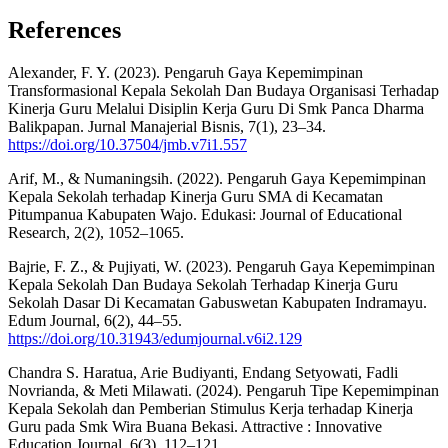
References
Alexander, F. Y. (2023). Pengaruh Gaya Kepemimpinan
Transformasional Kepala Sekolah Dan Budaya Organisasi Terhadap
Kinerja Guru Melalui Disiplin Kerja Guru Di Smk Panca Dharma
Balikpapan. Jurnal Manajerial Bisnis, 7(1), 23–34.
https://doi.org/10.37504/jmb.v7i1.557
Arif, M., & Numaningsih. (2022). Pengaruh Gaya Kepemimpinan
Kepala Sekolah terhadap Kinerja Guru SMA di Kecamatan
Pitumpanua Kabupaten Wajo. Edukasi: Journal of Educational
Research, 2(2), 1052–1065.
Bajrie, F. Z., & Pujiyati, W. (2023). Pengaruh Gaya Kepemimpinan
Kepala Sekolah Dan Budaya Sekolah Terhadap Kinerja Guru
Sekolah Dasar Di Kecamatan Gabuswetan Kabupaten Indramayu.
Edum Journal, 6(2), 44–55.
https://doi.org/10.31943/edumjournal.v6i2.129
Chandra S. Haratua, Arie Budiyanti, Endang Setyowati, Fadli
Novrianda, & Meti Milawati. (2024). Pengaruh Tipe Kepemimpinan
Kepala Sekolah dan Pemberian Stimulus Kerja terhadap Kinerja
Guru pada Smk Wira Buana Bekasi. Attractive : Innovative
Education Journal, 6(3), 112–121.