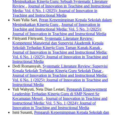
Meningkatkan Kinerja Guru: Sebuah Systematic Literature
Review
,
Journal of Innovation in Teaching and Instructional
Media: Vol. 6 No. 1 (2025): Journal of Innovation in
Teaching and Instructional Media
Nani Yulia Sari,
Peran Kepemimpinan Kepala Sekolah dalam
Meningkatkan Kinerja Guru
,
Journal of Innovation in
Teaching and Instructional Media: Vol. 5 No. 3 (2025):
Journal of Innovation in Teaching and Instructional Media
Fitriyanti Fitriyanti,
Systematic Literature Review:
Kompetensi Manajerial dan Supervisi Akademik Kepala
Sekolah Terhadap Kinerja Guru Taman Kanak-Kanak
,
Journal of Innovation in Teaching and Instructional Media:
Vol. 6 No. 1 (2025): Journal of Innovation in Teaching and
Instructional Media
Dedi Romansyah,
Systematic Literature Review: Supervisi
Kepala Sekolah Terhadap Kinerja Guru Sekolah Dasar
,
Journal of Innovation in Teaching and Instructional Media:
Vol. 6 No. 1 (2025): Journal of Innovation in Teaching and
Instructional Media
Yuli Wahyuti, Neta Dian Lestari,
Pengaruh Empowerment
Leadership Terhadap Kinerja Guru di SMP Negeri Se
Kecamatan Mesuji
,
Journal of Innovation in Teaching and
Instructional Media: Vol. 5 No. 1 (2024): Journal of
Innovation in Teaching and Instructional Media
Ismi Susanti,
Pengaruh Kepemimpinan Kepala Sekolah dan