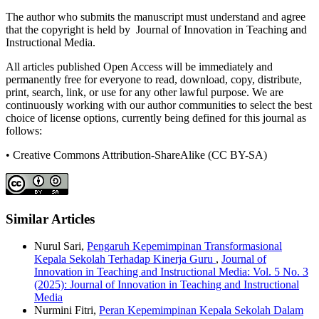
The author who submits the manuscript must understand and agree
that the copyright is held by Journal of Innovation in Teaching and
Instructional Media.
All articles published Open Access will be immediately and
permanently free for everyone to read, download, copy, distribute,
print, search, link, or use for any other lawful purpose. We are
continuously working with our author communities to select the best
choice of license options, currently being defined for this journal as
follows:
• Creative Commons Attribution-ShareAlike (CC BY-SA)
Similar Articles
Nurul Sari,
Pengaruh Kepemimpinan Transformasional
Kepala Sekolah Terhadap Kinerja Guru
,
Journal of
Innovation in Teaching and Instructional Media: Vol. 5 No. 3
(2025): Journal of Innovation in Teaching and Instructional
Media
Nurmini Fitri,
Peran Kepemimpinan Kepala Sekolah Dalam