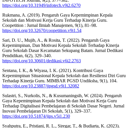
INFOTECH Journal, 9(2), 377–382.
https://doi.org/10.31949/infotech.v9i2.6270
Rukmana, A. (2019). Pengaruh Gaya Kepemimpinan Kepala
Sekolah dan Motivasi Kerja Guru Terhadap Kinerja Guru.
Coopetition : Jurnal Ilmiah Manajemen, 9(1), 81–98.
https://doi.org/10.32670/coopetition.v9i1.54
Sari, D. U., Mujib, A., & Rosita, T. (2022). Pengaruh Gaya
Kepemimpinan, Dan Motivasi Kepala Sekolah Terhadap Kinerja
Guru Sekolah Dasar Kecamatan Sekupang Batam. Jurnal Dedikasi
Pendidikan, 6(2), 329–340.
https://doi.org/10.30601/dedikasi.v6i2.2763
Sentana, I. K., & Wiyasa, I. K. (2021). Kontribusi Gaya
Kepemimpinan Situasional Kepala Sekolah dan Resiliensi Diri Guru
Terhadap Kinerja Guru. MIMBAR PGSD Undiksha, 9(1), 104.
https://doi.org/10.23887/jjpgsd.v9i1.32082
Sulastri, S., Nurkolis, N., & Kusumaningsih, W. (2024). Pengaruh
Gaya Kepemimpinan Kepala Sekolah dan Motivasi Kerja Guru
Terhadap Digitalisasi Pembelajaran di Sekolah Dasar Negeri. Jurnal
Inovasi Pembelajaran Di Sekolah, 5(1), 329–337.
https://doi.org/10.51874/jips.v5i1.230
Syahputra, E., Pristiani, R. L., Siregar, T., & Budiarta, K. (2023).