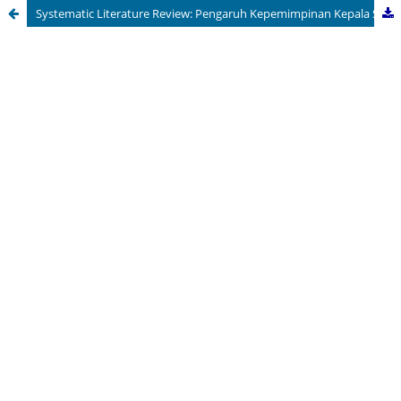
Systematic Literature Review: Pengaruh Kepemimpinan Kepala Sekolah, Terhadap Kepuasan Kerja Guru di Sekolah Dasar