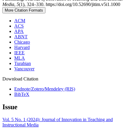
Media
,
5
(1), 324–330. https://doi.org/10.52690/jitim.v5i1.1000
More Citation Formats
ACM
ACS
APA
ABNT
Chicago
Harvard
IEEE
MLA
Turabian
Vancouver
Download Citation
Endnote/Zotero/Mendeley (RIS)
BibTeX
Issue
Vol. 5 No. 1 (2024): Journal of Innovation in Teaching and
Instructional Media