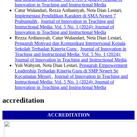
Innovation in Teaching and Instructional Media
Catur Wulandari, Rezza Ardiansyah, Neta Dian Lestari,
Implementasi Pendidikan Karakter di SMA Negeri 7
Prabumulih
,
Journal of Innovation in Teaching and
Instructional Media: Vol. 5 No. 1 (2024): Journal of
Innovation in Teaching and Instructional Media
Rezza Ardiansyah, Catur Wulandari, Neta Dian Lestari,
Pengaruh Motivasi dan Komunikasi Interpersonal Kepala
Sekolah Terhadap Kinerja Guru
,
Journal of Innovation in
Teaching and Instructional Media: Vol. 5 No. 1 (2024):
Journal of Innovation in Teaching and Instructional Media
Yuli Wahyuti, Neta Dian Lestari,
Pengaruh Empowerment
Leadership Terhadap Kinerja Guru di SMP Negeri Se
Kecamatan Mesuji
,
Journal of Innovation in Teaching and
Instructional Media: Vol. 5 No. 1 (2024): Journal of
Innovation in Teaching and Instructional Media
accreditation
ACCREDITATION