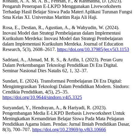
Ronaldi, A. A. M. A. B., Febrian, F., & Rahmatina, D. (2023).
Pengaruh Penerapan E-LKPD Menggunakan Liveworksheets
Terhadap Hasil Belajar Siswa Pada Materi Aplikasi Turunan Fungsi
Sma Kelas XI. Universitas Maritim Raja Ali Haji.
Rosa, E., Destian, R., Agustian, A., & Wahyudin, W. (2024).
Inovasi Model dan Strategi Pembelajaran dalam Implementasi
Kurikulum Merdeka: Inovasi Model dan Strategi Pembelajaran
dalam Implementasi Kurikulum Merdeka. Journal of Education
Research, 5(3), 2608–2617.
https://doi.org/10.37985/jer.v5i3.1153
Sadriani, A., Ahmad, M. R. S., & Arifin, I. (2023). Peran Guru
Dalam Perkembangan Teknologi Pendidikan Di Era Digital.
Seminar Nasional Dies Natalis 62, 1, 32–37.
Sundari, E. (2024). Transformasi Pembelajaran Di Era Digital:
Mengintegrasikan Teknologi Dalam Pendidikan Modern. Sindoro:
Cendikia Pendidikan, 4(5), 25–35.
https://doi.org/10.9644/sindoro.v4i5.3325
Suryandari, Y., Hendrayan, A., & Hariyadi, R. (2023).
Pengembangan Media E-LKPD Berbasis Liveworksheet Untuk
Meningkatkan Kemandirian Belajar Siswa Pada Mata Pelajaran
Pendidikan Agama Islam. Pendas: Jurnal Ilmiah Pendidikan Dasar,
8(3), 700–707.
https://doi.org/10.23969/jp.v8i3.10666