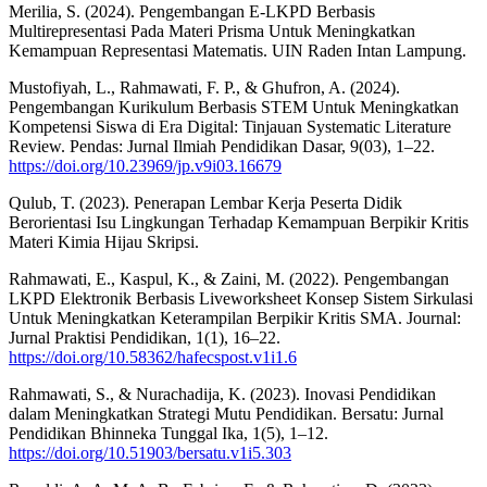
Merilia, S. (2024). Pengembangan E-LKPD Berbasis
Multirepresentasi Pada Materi Prisma Untuk Meningkatkan
Kemampuan Representasi Matematis. UIN Raden Intan Lampung.
Mustofiyah, L., Rahmawati, F. P., & Ghufron, A. (2024).
Pengembangan Kurikulum Berbasis STEM Untuk Meningkatkan
Kompetensi Siswa di Era Digital: Tinjauan Systematic Literature
Review. Pendas: Jurnal Ilmiah Pendidikan Dasar, 9(03), 1–22.
https://doi.org/10.23969/jp.v9i03.16679
Qulub, T. (2023). Penerapan Lembar Kerja Peserta Didik
Berorientasi Isu Lingkungan Terhadap Kemampuan Berpikir Kritis
Materi Kimia Hijau Skripsi.
Rahmawati, E., Kaspul, K., & Zaini, M. (2022). Pengembangan
LKPD Elektronik Berbasis Liveworksheet Konsep Sistem Sirkulasi
Untuk Meningkatkan Keterampilan Berpikir Kritis SMA. Journal:
Jurnal Praktisi Pendidikan, 1(1), 16–22.
https://doi.org/10.58362/hafecspost.v1i1.6
Rahmawati, S., & Nurachadija, K. (2023). Inovasi Pendidikan
dalam Meningkatkan Strategi Mutu Pendidikan. Bersatu: Jurnal
Pendidikan Bhinneka Tunggal Ika, 1(5), 1–12.
https://doi.org/10.51903/bersatu.v1i5.303