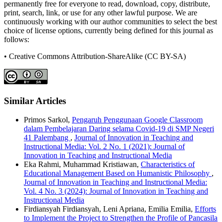
permanently free for everyone to read, download, copy, distribute,
print, search, link, or use for any other lawful purpose. We are
continuously working with our author communities to select the best
choice of license options, currently being defined for this journal as
follows:
• Creative Commons Attribution-ShareAlike (CC BY-SA)
Similar Articles
Primos Sarkol,
Pengaruh Penggunaan Google Classroom
dalam Pembelajaran Daring selama Covid-19 di SMP Negeri
41 Palembang
,
Journal of Innovation in Teaching and
Instructional Media: Vol. 2 No. 1 (2021): Journal of
Innovation in Teaching and Instructional Media
Eka Rahmi, Muhammad Kristiawan,
Characteristics of
Educational Management Based on Humanistic Philosophy
,
Journal of Innovation in Teaching and Instructional Media:
Vol. 4 No. 3 (2024): Journal of Innovation in Teaching and
Instructional Media
Firdiansyah Firdiansyah, Leni Apriana, Emilia Emilia,
Efforts
to Implement the Project to Strengthen the Profile of Pancasila