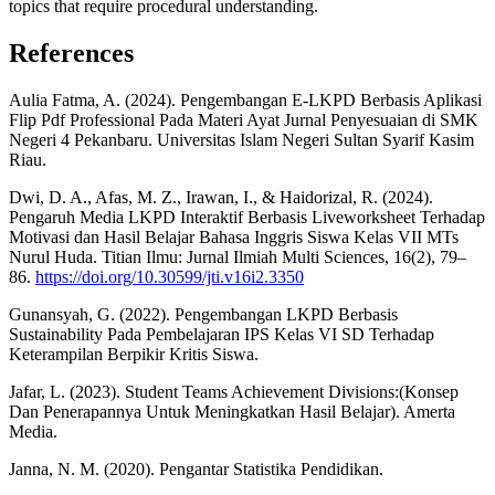
topics that require procedural understanding.
References
Aulia Fatma, A. (2024). Pengembangan E-LKPD Berbasis Aplikasi
Flip Pdf Professional Pada Materi Ayat Jurnal Penyesuaian di SMK
Negeri 4 Pekanbaru. Universitas Islam Negeri Sultan Syarif Kasim
Riau.
Dwi, D. A., Afas, M. Z., Irawan, I., & Haidorizal, R. (2024).
Pengaruh Media LKPD Interaktif Berbasis Liveworksheet Terhadap
Motivasi dan Hasil Belajar Bahasa Inggris Siswa Kelas VII MTs
Nurul Huda. Titian Ilmu: Jurnal Ilmiah Multi Sciences, 16(2), 79–
86.
https://doi.org/10.30599/jti.v16i2.3350
Gunansyah, G. (2022). Pengembangan LKPD Berbasis
Sustainability Pada Pembelajaran IPS Kelas VI SD Terhadap
Keterampilan Berpikir Kritis Siswa.
Jafar, L. (2023). Student Teams Achievement Divisions:(Konsep
Dan Penerapannya Untuk Meningkatkan Hasil Belajar). Amerta
Media.
Janna, N. M. (2020). Pengantar Statistika Pendidikan.