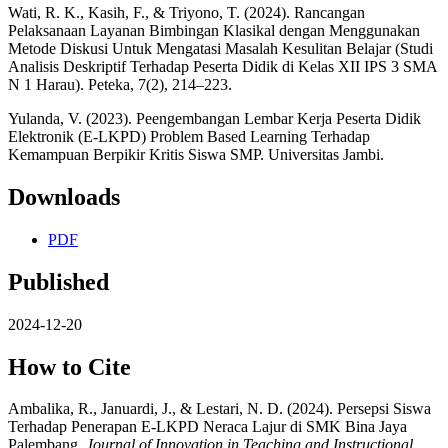
Wati, R. K., Kasih, F., & Triyono, T. (2024). Rancangan
Pelaksanaan Layanan Bimbingan Klasikal dengan Menggunakan
Metode Diskusi Untuk Mengatasi Masalah Kesulitan Belajar (Studi
Analisis Deskriptif Terhadap Peserta Didik di Kelas XII IPS 3 SMA
N 1 Harau). Peteka, 7(2), 214–223.
Yulanda, V. (2023). Peengembangan Lembar Kerja Peserta Didik
Elektronik (E-LKPD) Problem Based Learning Terhadap
Kemampuan Berpikir Kritis Siswa SMP. Universitas Jambi.
Downloads
PDF
Published
2024-12-20
How to Cite
Ambalika, R., Januardi, J., & Lestari, N. D. (2024). Persepsi Siswa
Terhadap Penerapan E-LKPD Neraca Lajur di SMK Bina Jaya
Palembang.
Journal of Innovation in Teaching and Instructional