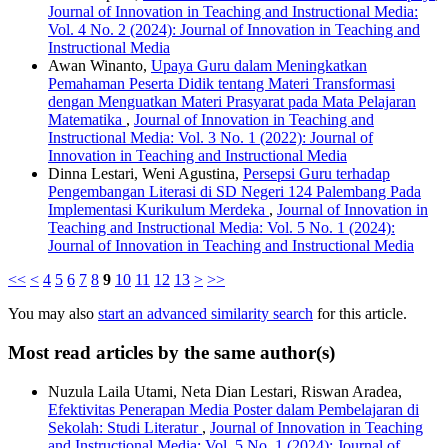
Journal of Innovation in Teaching and Instructional Media:
Vol. 4 No. 2 (2024): Journal of Innovation in Teaching and
Instructional Media
Awan Winanto,
Upaya Guru dalam Meningkatkan
Pemahaman Peserta Didik tentang Materi Transformasi
dengan Menguatkan Materi Prasyarat pada Mata Pelajaran
Matematika
,
Journal of Innovation in Teaching and
Instructional Media: Vol. 3 No. 1 (2022): Journal of
Innovation in Teaching and Instructional Media
Dinna Lestari, Weni Agustina,
Persepsi Guru terhadap
Pengembangan Literasi di SD Negeri 124 Palembang Pada
Implementasi Kurikulum Merdeka
,
Journal of Innovation in
Teaching and Instructional Media: Vol. 5 No. 1 (2024):
Journal of Innovation in Teaching and Instructional Media
<<
<
4
5
6
7
8
9
10
11
12
13
>
>>
You may also
start an advanced similarity search
for this article.
Most read articles by the same author(s)
Nuzula Laila Utami, Neta Dian Lestari, Riswan Aradea,
Efektivitas Penerapan Media Poster dalam Pembelajaran di
Sekolah: Studi Literatur
,
Journal of Innovation in Teaching
and Instructional Media: Vol. 5 No. 1 (2024): Journal of