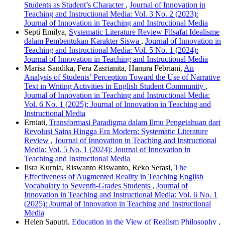
Students as Student’s Character
,
Journal of Innovation in
Teaching and Instructional Media: Vol. 3 No. 2 (2023):
Journal of Innovation in Teaching and Instructional Media
Septi Emilya,
Systematic Literature Review Filsafat Idealisme
dalam Pembentukan Karakter Siswa
,
Journal of Innovation in
Teaching and Instructional Media: Vol. 5 No. 1 (2024):
Journal of Innovation in Teaching and Instructional Media
Marisa Sandika, Fera Zasrianita, Hanura Febriani,
An
Analysis of Students’ Perception Toward the Use of Narrative
Text in Writing Activities in English Student Community
,
Journal of Innovation in Teaching and Instructional Media:
Vol. 6 No. 1 (2025): Journal of Innovation in Teaching and
Instructional Media
Erniati,
Transformasi Paradigma dalam Ilmu Pengetahuan dari
Revolusi Sains Hingga Era Modern: Systematic Literature
Review
,
Journal of Innovation in Teaching and Instructional
Media: Vol. 5 No. 1 (2024): Journal of Innovation in
Teaching and Instructional Media
Iisra Kurnia, Riswanto Riswanto, Reko Serasi,
The
Effectiveness of Augmented Reality in Teaching English
Vocabulary to Seventh-Grades Students
,
Journal of
Innovation in Teaching and Instructional Media: Vol. 6 No. 1
(2025): Journal of Innovation in Teaching and Instructional
Media
Helen Saputri,
Education in the View of Realism Philosophy
,