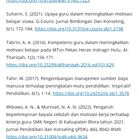
https://doi.org/10.47200/aoej.v14i2.1223
Suharni, S. (2021). Upaya guru dalam meningkatkan motivasi
belajar siswa. G-Couns: Jurnal Bimbingan Dan Konseling,
6(1), 172-184.
https://doi.org/10.31316/g.couns.v6i1.2198
Tabi'in, A. A. (2016). Kompetensi guru dalam meningkatkan
motivasi belajar pada MTsn Pekan Heran Indragri Hulu. Al-
Thariqah, 1(2), 156-171.
https://doi.org/10.25299/althariqah.2016.vol1(2).629
Tahir, W. (2017). Pengembangan manajemen sumber daya
manusia terhadap peningkatan mutu pendidikan. Inspiratif
Pendidikan, 6(1), 1-14.
https://doi.org/10.24252/ip.v6i1.3578
Wibowo, A. N., & Murniati, N. A. N. (2022). Pengaruh
kepemimpinan kepala sekolah dan motivasi kerja terhadap
kinerja guru SMK Negeri di Kabupaten Blora tahun 2021.
Jurnal Pendidikan dan Konseling (JPDK), 4(6), 8042-8049.
https://doi.org/10.31004/jpdk.v4i6.9634