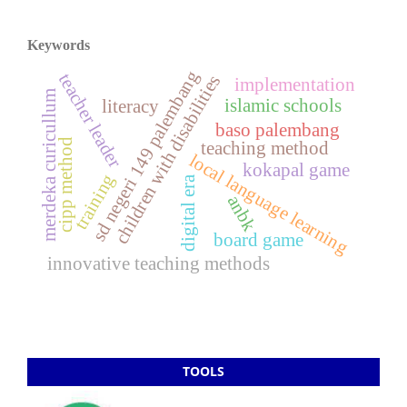
Keywords
sd negeri 149 palembang
teacher leader
children with disabilities
implementation
merdeka curicullum
islamic schools
literacy
baso palembang
cipp method
teaching method
local language learning
kokapal game
training
digital era
anbk
board game
innovative teaching methods
TOOLS