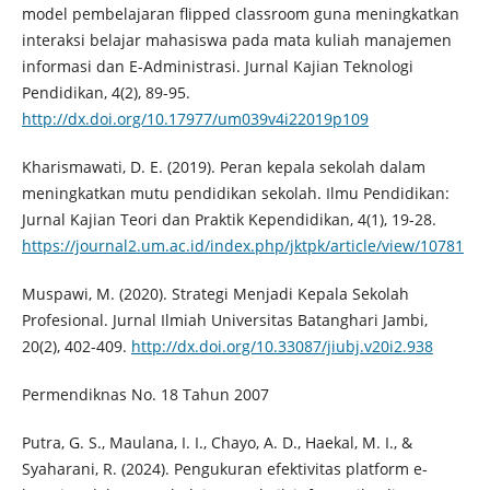
model pembelajaran flipped classroom guna meningkatkan
interaksi belajar mahasiswa pada mata kuliah manajemen
informasi dan E-Administrasi. Jurnal Kajian Teknologi
Pendidikan, 4(2), 89-95.
http://dx.doi.org/10.17977/um039v4i22019p109
Kharismawati, D. E. (2019). Peran kepala sekolah dalam
meningkatkan mutu pendidikan sekolah. Ilmu Pendidikan:
Jurnal Kajian Teori dan Praktik Kependidikan, 4(1), 19-28.
https://journal2.um.ac.id/index.php/jktpk/article/view/10781
Muspawi, M. (2020). Strategi Menjadi Kepala Sekolah
Profesional. Jurnal Ilmiah Universitas Batanghari Jambi,
20(2), 402-409.
http://dx.doi.org/10.33087/jiubj.v20i2.938
Permendiknas No. 18 Tahun 2007
Putra, G. S., Maulana, I. I., Chayo, A. D., Haekal, M. I., &
Syaharani, R. (2024). Pengukuran efektivitas platform e-