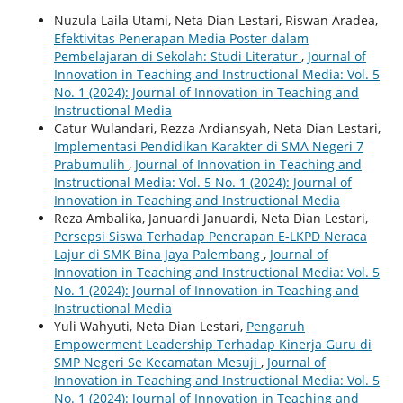
Nuzula Laila Utami, Neta Dian Lestari, Riswan Aradea,
Efektivitas Penerapan Media Poster dalam
Pembelajaran di Sekolah: Studi Literatur
,
Journal of
Innovation in Teaching and Instructional Media: Vol. 5
No. 1 (2024): Journal of Innovation in Teaching and
Instructional Media
Catur Wulandari, Rezza Ardiansyah, Neta Dian Lestari,
Implementasi Pendidikan Karakter di SMA Negeri 7
Prabumulih
,
Journal of Innovation in Teaching and
Instructional Media: Vol. 5 No. 1 (2024): Journal of
Innovation in Teaching and Instructional Media
Reza Ambalika, Januardi Januardi, Neta Dian Lestari,
Persepsi Siswa Terhadap Penerapan E-LKPD Neraca
Lajur di SMK Bina Jaya Palembang
,
Journal of
Innovation in Teaching and Instructional Media: Vol. 5
No. 1 (2024): Journal of Innovation in Teaching and
Instructional Media
Yuli Wahyuti, Neta Dian Lestari,
Pengaruh
Empowerment Leadership Terhadap Kinerja Guru di
SMP Negeri Se Kecamatan Mesuji
,
Journal of
Innovation in Teaching and Instructional Media: Vol. 5
No. 1 (2024): Journal of Innovation in Teaching and