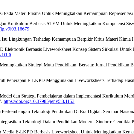
tasi Pada Materi Prisma Untuk Meningkatkan Kemampuan Representas
ngan Kurikulum Berbasis STEM Untuk Meningkatkan Kompetensi Siswa d
9/jp.v9i03.16679
si Isu Lingkungan Terhadap Kemampuan Berpikir Kritis Materi Kimia Hi
 Elektronik Berbasis Liveworksheet Konsep Sistem Sirkulasi Untuk M
v1i1.6
Meningkatkan Strategi Mutu Pendidikan. Bersatu: Jurnal Pendidikan B
ngaruh Penerapan E-LKPD Menggunakan Liveworksheets Terhadap Hasil 
si Model dan Strategi Pembelajaran dalam Implementasi Kurikulum Merd
7.
https://doi.org/10.37985/jer.v5i3.1153
am Perkembangan Teknologi Pendidikan Di Era Digital. Seminar Nasional
gintegrasikan Teknologi Dalam Pendidikan Modern. Sindoro: Cendikia P
gan Media E-LKPD Berbasis Liveworksheet Untuk Meningkatkan Kemand