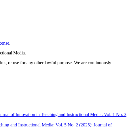
cense
.
ctional Media.
link, or use for any other lawful purpose. We are continuously
urnal of Innovation in Teaching and Instructional Media: Vol. 1 No. 3
ching and Instructional Media: Vol. 5 No. 2 (2025): Journal of