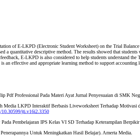
ntation of E-LKPD (Electronic Student Worksheet) on the Trial Balanc
used a quantitative descriptive method. The results showed that student
rect feedback, E-LKPD is also considered to help students understand th
 is an effective and appropriate learning method to support accounting 
p Pdf Professional Pada Materi Ayat Jurnal Penyesuaian di SMK Neger
aruh Media LKPD Interaktif Berbasis Liveworksheet Terhadap Motivasi
rg/10.30599/jti.v16i2.3350
Pada Pembelajaran IPS Kelas VI SD Terhadap Keterampilan Berpikir 
n Penerapannya Untuk Meningkatkan Hasil Belajar). Amerta Media.