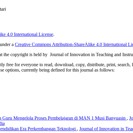
tari
ke 4.0 International License
.
 under a
Creative Commons Attribution-ShareAlike 4.0 International Li
 the copyright is held by Journal of Innovation in Teaching and Instru
 free for everyone to read, download, copy, distribute, print, search, 
e options, currently being defined for this journal as follows:
n Guru Mengelola Proses Pembelajaran di MAN 1 Musi Banyuasin
,
Jo
dia
Pendidikan Era Perkembangan Teknologi
,
Journal of Innovation in Tea