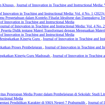
an Khusus
,
Journal of Innovation in Teaching and Instructional Media: 
of Innovation in Teaching and Instructional Media: Vol. 4 No. 1 (2023):
 Ilmu Pengetahuan dalam Konteks Filsafat Idealisme dan Dampaknya 
 of Innovation in Teaching and Instructional Media
Journal of Innovation in Teaching and Instructional Media: Vol. 4 No. 2
serta Didik tentang Materi Transformasi dengan Menguatkan Materi 
 of Innovation in Teaching and Instructional Media
Meningkatkan Kinerja Guru
,
Journal of Innovation in Teaching and Inst
gkatkan Proses Pembelajaran
,
Journal of Innovation in Teaching and In
ingkatkan Kinerja Guru Madrasah
,
Journal of Innovation in Teaching a
vitas Penerapan Media Poster dalam Pembelajaran di Sekolah: Studi Lit
tructional Media
entasi Pendidikan Karakter di SMA Negeri 7 Prabumulih
,
Journal of 