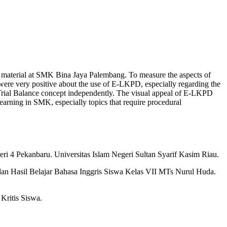
e material at SMK Bina Jaya Palembang. To measure the aspects of
s were very positive about the use of E-LKPD, especially regarding the
e Trial Balance concept independently. The visual appeal of E-LKPD
learning in SMK, especially topics that require procedural
i 4 Pekanbaru. Universitas Islam Negeri Sultan Syarif Kasim Riau.
 dan Hasil Belajar Bahasa Inggris Siswa Kelas VII MTs Nurul Huda.
Kritis Siswa.