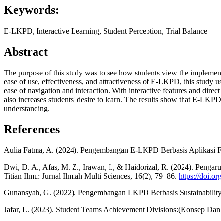
Keywords:
E-LKPD, Interactive Learning, Student Perception, Trial Balance
Abstract
The purpose of this study was to see how students view the impleme
ease of use, effectiveness, and attractiveness of E-LKPD, this study 
ease of navigation and interaction. With interactive features and di
also increases students' desire to learn. The results show that E-LKPD
understanding.
References
Aulia Fatma, A. (2024). Pengembangan E-LKPD Berbasis Aplikasi Fli
Dwi, D. A., Afas, M. Z., Irawan, I., & Haidorizal, R. (2024). Peng
Titian Ilmu: Jurnal Ilmiah Multi Sciences, 16(2), 79–86.
https://doi.o
Gunansyah, G. (2022). Pengembangan LKPD Berbasis Sustainability 
Jafar, L. (2023). Student Teams Achievement Divisions:(Konsep Da