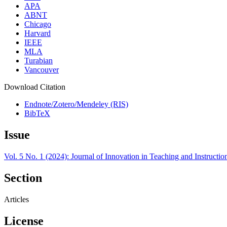
APA
ABNT
Chicago
Harvard
IEEE
MLA
Turabian
Vancouver
Download Citation
Endnote/Zotero/Mendeley (RIS)
BibTeX
Issue
Vol. 5 No. 1 (2024): Journal of Innovation in Teaching and Instructi
Section
Articles
License