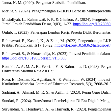
Janna, N. M. (2020). Pengantar Statistika Pendidikan.
Merilia, S. (2024). Pengembangan E-LKPD Berbasis Multirepresen
Mustofiyah, L., Rahmawati, F. P., & Ghufron, A. (2024). Pengemba
Jurnal Ilmiah Pendidikan Dasar, 9(03), 1–22.
https://doi.org/10.2396
Qulub, T. (2023). Penerapan Lembar Kerja Peserta Didik Berorienta
Rahmawati, E., Kaspul, K., & Zaini, M. (2022). Pengembangan LKPD
Praktisi Pendidikan, 1(1), 16–22.
https://doi.org/10.58362/hafecspost.
Rahmawati, S., & Nurachadija, K. (2023). Inovasi Pendidikan dalam 
https://doi.org/10.51903/bersatu.v1i5.303
Ronaldi, A. A. M. A. B., Febrian, F., & Rahmatina, D. (2023). Pe
Universitas Maritim Raja Ali Haji.
Rosa, E., Destian, R., Agustian, A., & Wahyudin, W. (2024). Inova
Kurikulum Merdeka. Journal of Education Research, 5(3), 2608–261
Sadriani, A., Ahmad, M. R. S., & Arifin, I. (2023). Peran Guru Dal
Sundari, E. (2024). Transformasi Pembelajaran Di Era Digital: Men
Suryandari, Y., Hendrayan, A., & Hariyadi, R. (2023). Pengemban