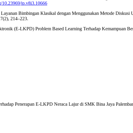
rg/10.23969/jp.v8i3.10666
an Layanan Bimbingan Klasikal dengan Menggunakan Metode Diskusi Unt
 7(2), 214–223.
ektronik (E-LKPD) Problem Based Learning Terhadap Kemampuan Berpi
swa Terhadap Penerapan E-LKPD Neraca Lajur di SMK Bina Jaya Palemba