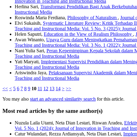
Innovation in Teaching and Instructional Media
Herlina Sari,
Transformasi Pendidikan Bagi Anak Berkebutuh
Instructional Media
Roswinda Maria Ferdiana,
Philosophy of Naturalism
,
Journal 
Elvi Sukaisih,
Systematic Literature Review: Kritik Terhadap
Teaching and Instructional Media: Vol. 5 No. 3 (2025): Journal
Helen Saputri,
Education in the View of Realism Philosophy
,
Awan Winanto,
Upaya Guru dalam Meningkatkan Pemahaman Pe
Teaching and Instructional Media: Vol. 3 No. 1 (2022): Journal
Nani Yulia Sari,
Peran Kepemimpinan Kepala Sekolah dalam 
Teaching and Instructional Media
Yati Maryati,
Implementasi Supervisi Pendidikan dalam Menin
Teaching and Instructional Media
Ariswindra Jaya,
Pelaksanaan Supervisi Akademik dalam Men
Teaching and Instructional Media
<<
<
5
6
7
8
9
10
11
12
13
14
>
>>
You may also
start an advanced similarity search
for this article.
Most read articles by the same author(s)
Nuzula Laila Utami, Neta Dian Lestari, Riswan Aradea,
Efekti
Vol. 5 No. 1 (2024): Journal of Innovation in Teaching and Ins
Catur Wulandari, Rezza Ardiansyah, Neta Dian Lestari,
Implem