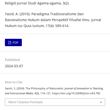
Religió Jurnal Studi Agama-agama, 3(2).
Yasid, A. (2010). Paradigma Tradisionalisme dan
Rasionalisme Hukum dalam Perspektif Filsafat Ilmu. Jurnal
Hukum Ius Quia Iustum, 17(4), 589-614.
PDF
Published
2024-03-07
How to Cite
Saroh, S. (2024). The Philosophy of Rationalist.
Journal of Innovation in Teaching
and Instructional Media
,
4
(3), 114–121. https://doi.org/10.52690/jitim.v4i3.782
More Citation Formats