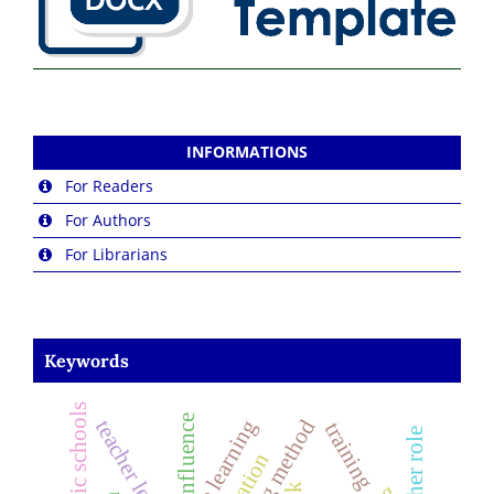
INFORMATIONS
For Readers
For Authors
For Librarians
Keywords
islamic schools
influence
teaching method
teacher leader
training
teacher role