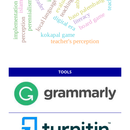
local language learning
evaluation
baso palembang
anbk
perennialism
implementation
literacy
board game
digital era
perception
kokapal game
teacher's perception
TOOLS