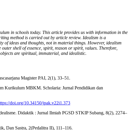
ulum in schools today. This article provides us with information in the
iting method is carried out by article review. Idealism is a
ality of ideas and thoughts, not in material things. However, idealism
outer shell of essence, spirit, reason or spirit, values. Therefore,
bjects are spiritual, immaterial, and idealistic.
casarjana Magister PAI, 2(1), 33–51.
 dalam Kurikulum MBKM. Scholaria: Jurnal Pendidikan dan
ttps://doi.org/10.34150/jpak.v22i1.373
t Idealisme. Didaktik : Jurnal Ilmiah PGSD STKIP Subang, 8(2), 2274–
, Dan Sastra, 2(Pedalitra II), 111–116.