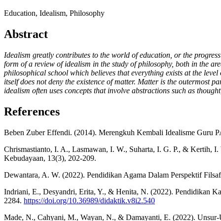
Education, Idealism, Philosophy
Abstract
Idealism greatly contributes to the world of education, or the progres
form of a review of idealism in the study of philosophy, both in the ar
philosophical school which believes that everything exists at the level o
itself does not deny the existence of matter. Matter is the outermost par
idealism often uses concepts that involve abstractions such as thought,
References
Beben Zuber Effendi. (2014). Merengkuh Kembali Idealisme Guru PA
Chrismastianto, I. A., Lasmawan, I. W., Suharta, I. G. P., & Kertih
Kebudayaan, 13(3), 202-209.
Dewantara, A. W. (2022). Pendidikan Agama Dalam Perspektif Filsaf
Indriani, E., Desyandri, Erita, Y., & Henita, N. (2022). Pendidikan 
2284.
https://doi.org/10.36989/didaktik.v8i2.540
Made, N., Cahyani, M., Wayan, N., & Damayanti, E. (2022). Unsur-Uns