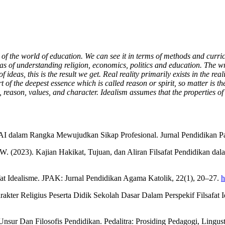
s of the world of education. We can see it in terms of methods and curric
eas of understanding religion, economics, politics and education. The wr
f ideas, this is the result we get. Real reality primarily exists in the re
t of the deepest essence which is called reason or spirit, so matter is the 
 reason, values, and character. Idealism assumes that the properties of o
I dalam Rangka Mewujudkan Sikap Profesional. Jurnal Pendidikan Pas
, I. W. (2023). Kajian Hakikat, Tujuan, dan Aliran Filsafat Pendidikan
at Idealisme. JPAK: Jurnal Pendidikan Agama Katolik, 22(1), 20–27.
h
Karakter Religius Peserta Didik Sekolah Dasar Dalam Perspekif Filsafa
ur Dan Filosofis Pendidikan. Pedalitra: Prosiding Pedagogi, Lingustik