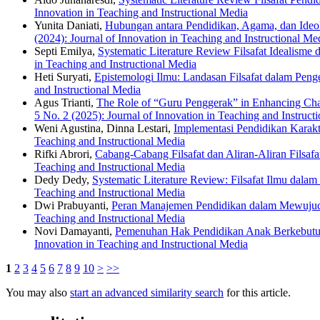
Innovation in Teaching and Instructional Media
Yunita Daniati,
Hubungan antara Pendidikan, Agama, dan Ideolo
(2024): Journal of Innovation in Teaching and Instructional Me
Septi Emilya,
Systematic Literature Review Filsafat Idealism
in Teaching and Instructional Media
Heti Suryati,
Epistemologi Ilmu: Landasan Filsafat dalam Pe
and Instructional Media
Agus Trianti,
The Role of “Guru Penggerak” in Enhancing Char
5 No. 2 (2025): Journal of Innovation in Teaching and Instruct
Weni Agustina, Dinna Lestari,
Implementasi Pendidikan Karak
Teaching and Instructional Media
Rifki Abrori,
Cabang-Cabang Filsafat dan Aliran-Aliran Filsafa
Teaching and Instructional Media
Dedy Dedy,
Systematic Literature Review: Filsafat Ilmu dala
Teaching and Instructional Media
Dwi Prabuyanti,
Peran Manajemen Pendidikan dalam Mewujud
Teaching and Instructional Media
Novi Damayanti,
Pemenuhan Hak Pendidikan Anak Berkebutu
Innovation in Teaching and Instructional Media
1
2
3
4
5
6
7
8
9
10
>
>>
You may also
start an advanced similarity search
for this article.