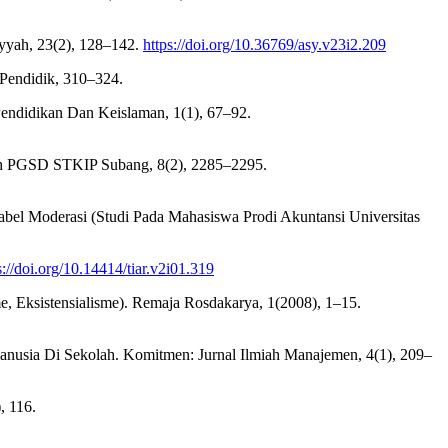
iyyah, 23(2), 128–142.
https://doi.org/10.36769/asy.v23i2.209
 Pendidik, 310–324.
Pendidikan Dan Keislaman, 1(1), 67–92.
Ilmiah PGSD STKIP Subang, 8(2), 2285–2295.
abel Moderasi (Studi Pada Mahasiswa Prodi Akuntansi Universitas
s://doi.org/10.14414/tiar.v2i01.319
e, Eksistensialisme). Remaja Rosdakarya, 1(2008), 1–15.
Manusia Di Sekolah. Komitmen: Jurnal Ilmiah Manajemen, 4(1), 209–
, 116.