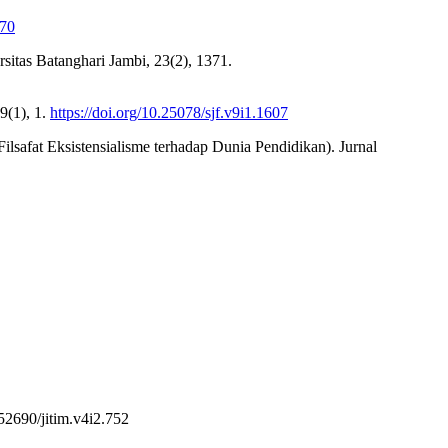
.70
sitas Batanghari Jambi, 23(2), 1371.
9(1), 1.
https://doi.org/10.25078/sjf.v9i1.1607
Filsafat Eksistensialisme terhadap Dunia Pendidikan). Jurnal
.52690/jitim.v4i2.752