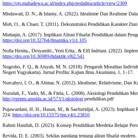
https://ojs.mahadewa.ac.id/index.php/pedalitra/article/view/2309
Misdawati, D. N., & Islamy, A. (2022). Idealisme Dan Realisme Da
Moh, O., & Chaer, T. (2011). Dekonstruksi Pendidikan Karakter Dan
Muttaqin, A. (2017). Implikasi Aliran Filsafat Pendidikan dalam 
https://doi.org/10.32764/dinamika.v1i1.105
Nofia Henita., Desyandri., Yeni Erita., & Elfi Indriani. (2022). Im
https://doi.org/10.36989/didaktik.v8i2.541
Nugroho, F. Q., & Aisyah, M. N. (2018). Pengaruh Moralitas Indivi
Negeri Yogyakarta). Jurnal Profita: Kajian Ilmu Akuntansi, 1, 1–17.
Nurcahyo, I. O., & Ahmar, N. (2012). Idealisme, Relativisme, Dan K
Nuzulah, F., Yadri, M., & Fitria, L. (2008). Aksiologi Pendidikan 
http://eprints.umsida.ac.id/573/1/aksiologi
pendidikan.pdf
Pujawardani, H. H., Hasan, M., & Saefurridjal, A. (2023). Implika
224.
https://doi.org/10.15575/jim.v4i1.23810
Rahmi Hanifah, D. (2023). Konsep Pendidikan Merdeka Belajar Perspek
Revida, D. E. (2003). Sekilas pandang tentang aliran filsafat modern.