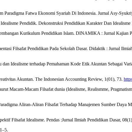
lam Paradigma Fatwa Ekonomi Syariah Di Indonesia. Jurnal Asy-Syukr
 Idealisme Pendidik. Dekonstruksi Pendidikan Karakter Dan Idealisme
Pengembangan Kurikulum Pendidikan Islam. DINAMIKA : Jurnal Kajian 
plementasi Filsafat Pendidikan Pada Sekolah Dasar. Didaktik : Jurnal 
du dan Idealisme terhadap Pemahaman Kode Etik Akuntan Sebagai Vari
reativitas Akuntan. The Indonesian Accounting Review, 1(01), 73.
http
Menurut Macam-Macam Filsafat dunia (Idealisme, Realismme, Pragmatism
si Paradigma Aliran-Aliran Filsafat Terhadap Manajemen Sumber Daya 
tif Filsafat Idealisme. Pendas :Jurnal Ilmiah Pendidikan Dasar, 08(1)
 1–5.