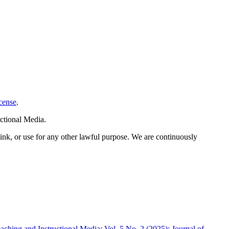
cense
.
ctional Media.
link, or use for any other lawful purpose. We are continuously
eaching and Instructional Media: Vol. 5 No. 2 (2025): Journal of