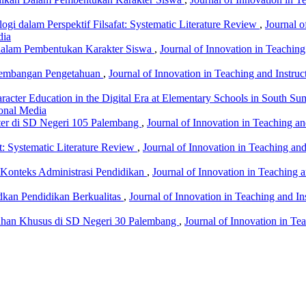
gi dalam Perspektif Filsafat: Systematic Literature Review
,
Journal o
dia
e dalam Pembentukan Karakter Siswa
,
Journal of Innovation in Teaching
ngembangan Pengetahuan
,
Journal of Innovation in Teaching and Instruc
acter Education in the Digital Era at Elementary Schools in South Su
ional Media
ter di SD Negeri 105 Palembang
,
Journal of Innovation in Teaching an
t: Systematic Literature Review
,
Journal of Innovation in Teaching and
m Konteks Administrasi Pendidikan
,
Journal of Innovation in Teaching a
kan Pendidikan Berkualitas
,
Journal of Innovation in Teaching and In
han Khusus di SD Negeri 30 Palembang
,
Journal of Innovation in Tea