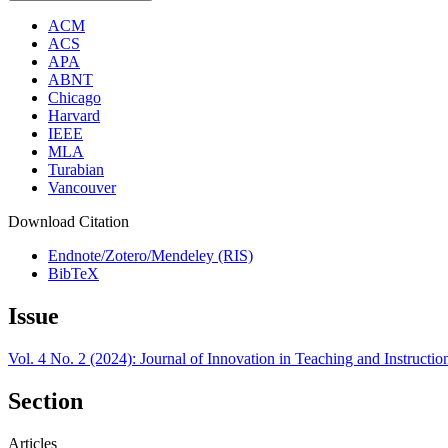
ACM
ACS
APA
ABNT
Chicago
Harvard
IEEE
MLA
Turabian
Vancouver
Download Citation
Endnote/Zotero/Mendeley (RIS)
BibTeX
Issue
Vol. 4 No. 2 (2024): Journal of Innovation in Teaching and Instructi
Section
Articles