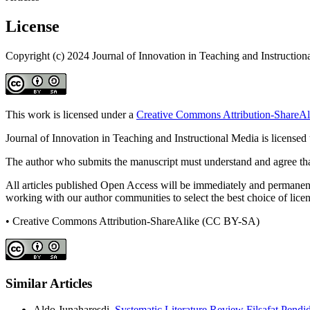
License
Copyright (c) 2024 Journal of Innovation in Teaching and Instruction
This work is licensed under a
Creative Commons Attribution-ShareAli
Journal of Innovation in Teaching and Instructional Media is licensed
The author who submits the manuscript must understand and agree that
All articles published Open Access will be immediately and permanently
working with our author communities to select the best choice of licens
• Creative Commons Attribution-ShareAlike (CC BY-SA)
Similar Articles
Aldo Junaharesdi,
Systematic Literature Review Filsafat Pen