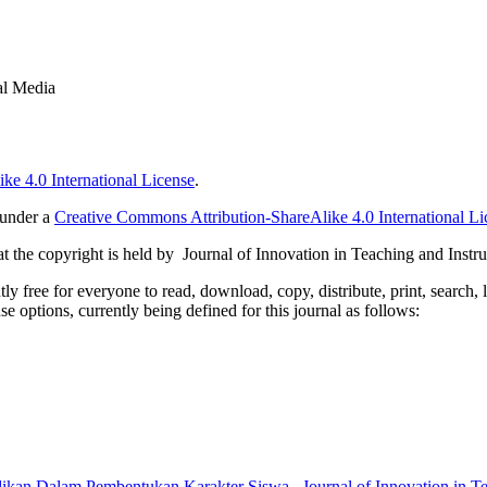
al Media
ke 4.0 International License
.
 under a
Creative Commons Attribution-ShareAlike 4.0 International Li
 the copyright is held by Journal of Innovation in Teaching and Instru
 free for everyone to read, download, copy, distribute, print, search, 
e options, currently being defined for this journal as follows:
didikan Dalam Pembentukan Karakter Siswa
,
Journal of Innovation in T