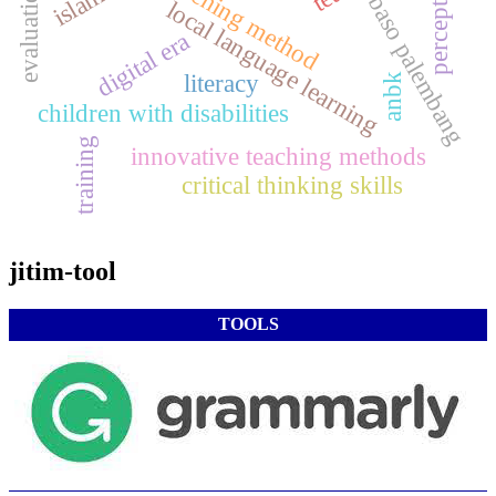
teaching method
perception
evaluation
baso palembang
local language learning
digital era
literacy
anbk
children with disabilities
training
innovative teaching methods
critical thinking skills
jitim-tool
TOOLS