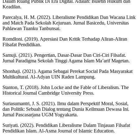
Dalam Ruang Publik Di Era Digital. Adalah: Buletin Hukum dan
Keadilan.
Parecalya, H. M. (2022). Liberalisme Pendidikan Dan Wacana Link
and Match Pada Sekolah Kejuruan. Jurnal Basicedu, Universitas
Pahlawan Tuanku Tanbunsai.
Romdloni. (2019). Apresiasi Dan Kritik Terhadap Aliran-Aliran
Filsafat Pendidikan.
Samuji. (2021). Pengertian, Dasar-Dasar Dan Ciri-Ciri Filsafat.
Jurnal Paradigma Sekolah Tinggi Agama Islam Ma’arif Magetan.
Shonhaji. (2021). Agama Sebagai Perekat Social Pada Masyarakat
Multikultural. Al-Adyan UIN Raden Lampung.
Stanton, T. (2018). John Locke and the Fable of Liberalism. The
Historical Journal Cambridge University Press.
Suriasumantri, J. S. (2021). Ilmu dalam Perspektif Moral, Sosial,
dan Politik: Sebuah Dialog tentang Dunia Keilmuan Dewasa Ini.
Jurnal Pascasarjana UGM Yogyakarta.
Suriyati. (2022). Pendidikan Liberalisme Dalam Tinjauan Filsafat
Pendidikan Islam. Al-Asma Journal of Islamic Education.