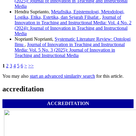
(2025): Journal of Innovation in Teaching and Instructional
Media
Hendra Suprianto,
Metafisika, Epistemologi, Metodologi,
Logika, Etika, Estetika, dan Sejarah Filsafat
,
Journal of
Innovation in Teaching and Instructional Media: Vol. 4 No. 2
(2024): Journal of Innovation in Teaching and Instructional
Media
Noprianti Noprianti,
Systematic Literature Review: Ontologi
Ilmu
,
Journal of Innovation in Teaching and Instructional
Media: Vol. 5 No. 3 (2025): Journal of Innovation in
Teaching and Instructional Media
1
2
3
4
5
6
>
>>
You may also
start an advanced similarity search
for this article.
accreditation
ACCREDITATION