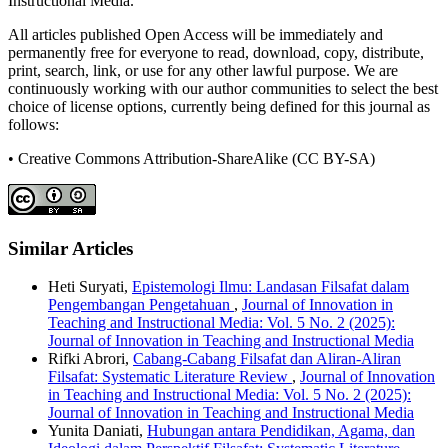
Instructional Media.
All articles published Open Access will be immediately and
permanently free for everyone to read, download, copy, distribute,
print, search, link, or use for any other lawful purpose. We are
continuously working with our author communities to select the best
choice of license options, currently being defined for this journal as
follows:
• Creative Commons Attribution-ShareAlike (CC BY-SA)
Similar Articles
Heti Suryati,
Epistemologi Ilmu: Landasan Filsafat dalam
Pengembangan Pengetahuan
,
Journal of Innovation in
Teaching and Instructional Media: Vol. 5 No. 2 (2025):
Journal of Innovation in Teaching and Instructional Media
Rifki Abrori,
Cabang-Cabang Filsafat dan Aliran-Aliran
Filsafat: Systematic Literature Review
,
Journal of Innovation
in Teaching and Instructional Media: Vol. 5 No. 2 (2025):
Journal of Innovation in Teaching and Instructional Media
Yunita Daniati,
Hubungan antara Pendidikan, Agama, dan