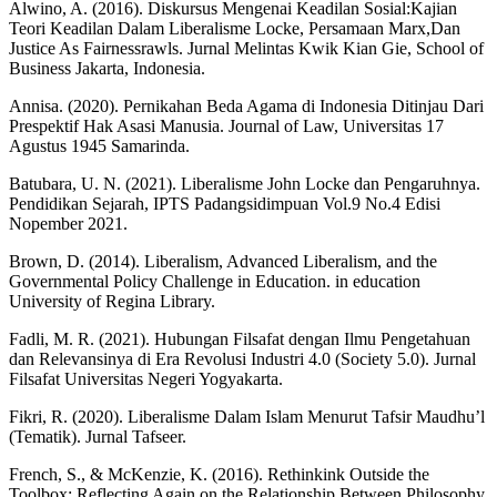
Alwino, A. (2016). Diskursus Mengenai Keadilan Sosial:Kajian
Teori Keadilan Dalam Liberalisme Locke, Persamaan Marx,Dan
Justice As Fairnessrawls. Jurnal Melintas Kwik Kian Gie, School of
Business Jakarta, Indonesia.
Annisa. (2020). Pernikahan Beda Agama di Indonesia Ditinjau Dari
Prespektif Hak Asasi Manusia. Journal of Law, Universitas 17
Agustus 1945 Samarinda.
Batubara, U. N. (2021). Liberalisme John Locke dan Pengaruhnya.
Pendidikan Sejarah, IPTS Padangsidimpuan Vol.9 No.4 Edisi
Nopember 2021.
Brown, D. (2014). Liberalism, Advanced Liberalism, and the
Governmental Policy Challenge in Education. in education
University of Regina Library.
Fadli, M. R. (2021). Hubungan Filsafat dengan Ilmu Pengetahuan
dan Relevansinya di Era Revolusi Industri 4.0 (Society 5.0). Jurnal
Filsafat Universitas Negeri Yogyakarta.
Fikri, R. (2020). Liberalisme Dalam Islam Menurut Tafsir Maudhu’l
(Tematik). Jurnal Tafseer.
French, S., & McKenzie, K. (2016). Rethinkink Outside the
Toolbox: Reflecting Again on the Relationship Between Philosophy