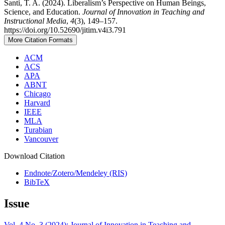
Santi, T. A. (2024). Liberalism’s Perspective on Human Beings,
Science, and Education.
Journal of Innovation in Teaching and
Instructional Media
,
4
(3), 149–157.
https://doi.org/10.52690/jitim.v4i3.791
More Citation Formats
ACM
ACS
APA
ABNT
Chicago
Harvard
IEEE
MLA
Turabian
Vancouver
Download Citation
Endnote/Zotero/Mendeley (RIS)
BibTeX
Issue
Vol. 4 No. 3 (2024): Journal of Innovation in Teaching and