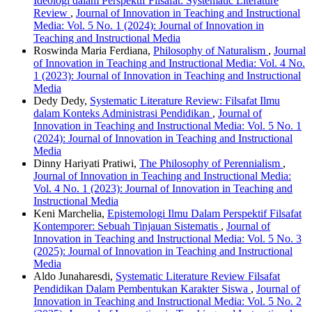
Ideologi dalam Perspektif Filsafat: Systematic Literature
Review
,
Journal of Innovation in Teaching and Instructional
Media: Vol. 5 No. 1 (2024): Journal of Innovation in
Teaching and Instructional Media
Roswinda Maria Ferdiana,
Philosophy of Naturalism
,
Journal
of Innovation in Teaching and Instructional Media: Vol. 4 No.
1 (2023): Journal of Innovation in Teaching and Instructional
Media
Dedy Dedy,
Systematic Literature Review: Filsafat Ilmu
dalam Konteks Administrasi Pendidikan
,
Journal of
Innovation in Teaching and Instructional Media: Vol. 5 No. 1
(2024): Journal of Innovation in Teaching and Instructional
Media
Dinny Hariyati Pratiwi,
The Philosophy of Perennialism
,
Journal of Innovation in Teaching and Instructional Media:
Vol. 4 No. 1 (2023): Journal of Innovation in Teaching and
Instructional Media
Keni Marchelia,
Epistemologi Ilmu Dalam Perspektif Filsafat
Kontemporer: Sebuah Tinjauan Sistematis
,
Journal of
Innovation in Teaching and Instructional Media: Vol. 5 No. 3
(2025): Journal of Innovation in Teaching and Instructional
Media
Aldo Junaharesdi,
Systematic Literature Review Filsafat
Pendidikan Dalam Pembentukan Karakter Siswa
,
Journal of
Innovation in Teaching and Instructional Media: Vol. 5 No. 2