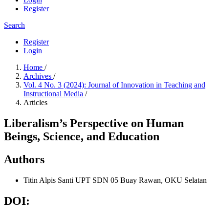
Register
Search
Register
Login
Home
/
Archives
/
Vol. 4 No. 3 (2024): Journal of Innovation in Teaching and
Instructional Media
/
Articles
Liberalism’s Perspective on Human
Beings, Science, and Education
Authors
Titin Alpis Santi
UPT SDN 05 Buay Rawan, OKU Selatan
DOI: