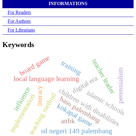
INFORMATIONS
For Readers
For Authors
For Librarians
Keywords
board game
teacher leader
training
perennialism
digital era
local language learning
literacy
influence
children with disabilities
islamic schools
teaching method
implementation
baso palembang
kokapal game
anbk
sd negeri 149 palembang