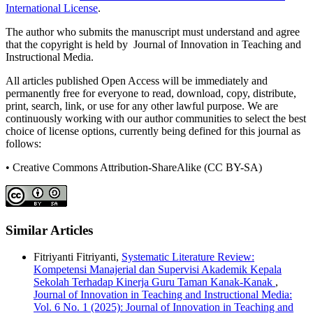
International License
.
The author who submits the manuscript must understand and agree
that the copyright is held by Journal of Innovation in Teaching and
Instructional Media.
All articles published Open Access will be immediately and
permanently free for everyone to read, download, copy, distribute,
print, search, link, or use for any other lawful purpose. We are
continuously working with our author communities to select the best
choice of license options, currently being defined for this journal as
follows:
• Creative Commons Attribution-ShareAlike (CC BY-SA)
Similar Articles
Fitriyanti Fitriyanti,
Systematic Literature Review:
Kompetensi Manajerial dan Supervisi Akademik Kepala
Sekolah Terhadap Kinerja Guru Taman Kanak-Kanak
,
Journal of Innovation in Teaching and Instructional Media:
Vol. 6 No. 1 (2025): Journal of Innovation in Teaching and