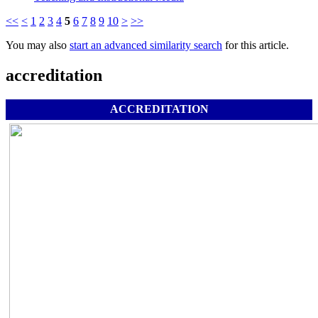
<<
<
1
2
3
4
5
6
7
8
9
10
>
>>
You may also
start an advanced similarity search
for this article.
accreditation
ACCREDITATION