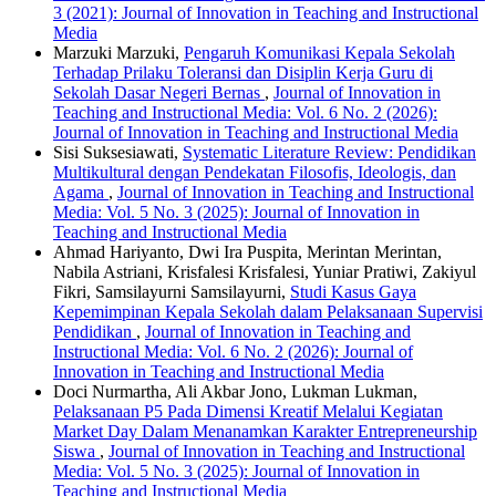
3 (2021): Journal of Innovation in Teaching and Instructional
Media
Marzuki Marzuki,
Pengaruh Komunikasi Kepala Sekolah
Terhadap Prilaku Toleransi dan Disiplin Kerja Guru di
Sekolah Dasar Negeri Bernas
,
Journal of Innovation in
Teaching and Instructional Media: Vol. 6 No. 2 (2026):
Journal of Innovation in Teaching and Instructional Media
Sisi Suksesiawati,
Systematic Literature Review: Pendidikan
Multikultural dengan Pendekatan Filosofis, Ideologis, dan
Agama
,
Journal of Innovation in Teaching and Instructional
Media: Vol. 5 No. 3 (2025): Journal of Innovation in
Teaching and Instructional Media
Ahmad Hariyanto, Dwi Ira Puspita, Merintan Merintan,
Nabila Astriani, Krisfalesi Krisfalesi, Yuniar Pratiwi, Zakiyul
Fikri, Samsilayurni Samsilayurni,
Studi Kasus Gaya
Kepemimpinan Kepala Sekolah dalam Pelaksanaan Supervisi
Pendidikan
,
Journal of Innovation in Teaching and
Instructional Media: Vol. 6 No. 2 (2026): Journal of
Innovation in Teaching and Instructional Media
Doci Nurmartha, Ali Akbar Jono, Lukman Lukman,
Pelaksanaan P5 Pada Dimensi Kreatif Melalui Kegiatan
Market Day Dalam Menanamkan Karakter Entrepreneurship
Siswa
,
Journal of Innovation in Teaching and Instructional
Media: Vol. 5 No. 3 (2025): Journal of Innovation in
Teaching and Instructional Media