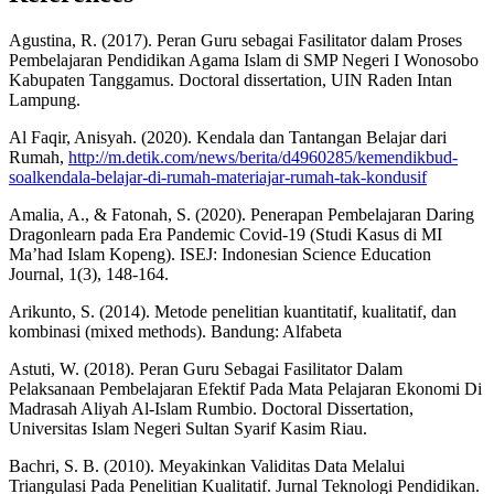
Agustina, R. (2017). Peran Guru sebagai Fasilitator dalam Proses
Pembelajaran Pendidikan Agama Islam di SMP Negeri I Wonosobo
Kabupaten Tanggamus. Doctoral dissertation, UIN Raden Intan
Lampung.
Al Faqir, Anisyah. (2020). Kendala dan Tantangan Belajar dari
Rumah,
http://m.detik.com/news/berita/d4960285/kemendikbud-
soalkendala-belajar-di-rumah-materiajar-rumah-tak-kondusif
Amalia, A., & Fatonah, S. (2020). Penerapan Pembelajaran Daring
Dragonlearn pada Era Pandemic Covid-19 (Studi Kasus di MI
Ma’had Islam Kopeng). ISEJ: Indonesian Science Education
Journal, 1(3), 148-164.
Arikunto, S. (2014). Metode penelitian kuantitatif, kualitatif, dan
kombinasi (mixed methods). Bandung: Alfabeta
Astuti, W. (2018). Peran Guru Sebagai Fasilitator Dalam
Pelaksanaan Pembelajaran Efektif Pada Mata Pelajaran Ekonomi Di
Madrasah Aliyah Al-Islam Rumbio. Doctoral Dissertation,
Universitas Islam Negeri Sultan Syarif Kasim Riau.
Bachri, S. B. (2010). Meyakinkan Validitas Data Melalui
Triangulasi Pada Penelitian Kualitatif. Jurnal Teknologi Pendidikan.