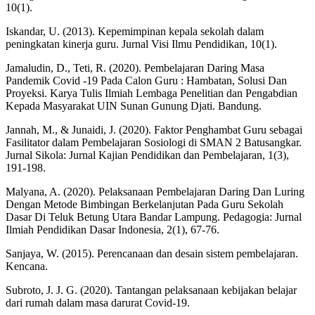
10(1).
Iskandar, U. (2013). Kepemimpinan kepala sekolah dalam
peningkatan kinerja guru. Jurnal Visi Ilmu Pendidikan, 10(1).
Jamaludin, D., Teti, R. (2020). Pembelajaran Daring Masa
Pandemik Covid -19 Pada Calon Guru : Hambatan, Solusi Dan
Proyeksi. Karya Tulis Ilmiah Lembaga Penelitian dan Pengabdian
Kepada Masyarakat UIN Sunan Gunung Djati. Bandung.
Jannah, M., & Junaidi, J. (2020). Faktor Penghambat Guru sebagai
Fasilitator dalam Pembelajaran Sosiologi di SMAN 2 Batusangkar.
Jurnal Sikola: Jurnal Kajian Pendidikan dan Pembelajaran, 1(3),
191-198.
Malyana, A. (2020). Pelaksanaan Pembelajaran Daring Dan Luring
Dengan Metode Bimbingan Berkelanjutan Pada Guru Sekolah
Dasar Di Teluk Betung Utara Bandar Lampung. Pedagogia: Jurnal
Ilmiah Pendidikan Dasar Indonesia, 2(1), 67-76.
Sanjaya, W. (2015). Perencanaan dan desain sistem pembelajaran.
Kencana.
Subroto, J. J. G. (2020). Tantangan pelaksanaan kebijakan belajar
dari rumah dalam masa darurat Covid-19.