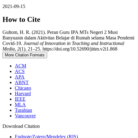
2021-09-15
How to Cite
Gultom, H. R. (2021). Peran Guru IPA MTs Negeri 2 Musi
Banyuasin dalam Aktivitas Belajar di Rumah selama Masa Pendemi
Covid-19.
Journal of Innovation in Teaching and Instructional
Media
,
2
(1), 21–25. https://doi.org/10.52690/jitim.v2i1.868
More Citation Formats
ACM
ACS
APA
ABNT
Chicago
Harvard
IEEE
MLA
Turabian
Vancouver
Download Citation
Endnote/Zotero/Mendeley (RIS)