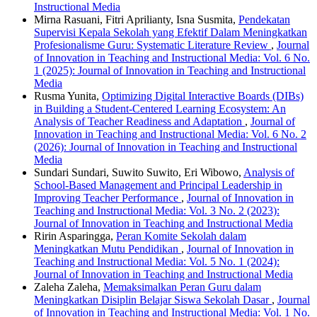
Instructional Media
Mirna Rasuani, Fitri Aprilianty, Isna Susmita,
Pendekatan
Supervisi Kepala Sekolah yang Efektif Dalam Meningkatkan
Profesionalisme Guru: Systematic Literature Review
,
Journal
of Innovation in Teaching and Instructional Media: Vol. 6 No.
1 (2025): Journal of Innovation in Teaching and Instructional
Media
Rusma Yunita,
Optimizing Digital Interactive Boards (DIBs)
in Building a Student-Centered Learning Ecosystem: An
Analysis of Teacher Readiness and Adaptation
,
Journal of
Innovation in Teaching and Instructional Media: Vol. 6 No. 2
(2026): Journal of Innovation in Teaching and Instructional
Media
Sundari Sundari, Suwito Suwito, Eri Wibowo,
Analysis of
School-Based Management and Principal Leadership in
Improving Teacher Performance
,
Journal of Innovation in
Teaching and Instructional Media: Vol. 3 No. 2 (2023):
Journal of Innovation in Teaching and Instructional Media
Ririn Asparingga,
Peran Komite Sekolah dalam
Meningkatkan Mutu Pendidikan
,
Journal of Innovation in
Teaching and Instructional Media: Vol. 5 No. 1 (2024):
Journal of Innovation in Teaching and Instructional Media
Zaleha Zaleha,
Memaksimalkan Peran Guru dalam
Meningkatkan Disiplin Belajar Siswa Sekolah Dasar
,
Journal
of Innovation in Teaching and Instructional Media: Vol. 1 No.