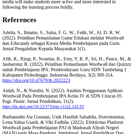
media will make students more active and more interested in
following the learning process boldly.
References
Adelia, S., Ilmatus, S., Salsa, F. G. W., Falih, W., Al, D. R. W.
(2022). Pelatihan Pemanfaatan Game Edukasi melalui Wordwall
dan Educandy sebagai Kreasi Media Pembelajaran pada Guru.
Jurnal Pengabdian Kepada Masyarakat 1(1).
Afib, R., Rizqi, P., Nourma, B., Emy, Y. R. P., Sri, H., Pance, M., &
Jauharotur, R. (2022). Pelatihan Pemanfaatan Wordwall dan Quizizz
untuk Pembelajaran IPA: Pemberdayaan Guru SDN Tambelang 1
Kabupaten Probolinggo. Indonesia Berdaya, 3(2) 309-314.
https://doi.org/10.47679/ib.2022223
Aidah, N., & Nurafni, N. (2022). Analisis Penggunaan Aplikasi
Wordwall Pada Pembelajaran IPA Kelas IV di SDN Ciracas 05
Pagi. Pionir: Jurnal Pendidikan, 11(2).
http://dx.doi.org/10.22373/pjp.v11i2.14133
Burhanudin Ata Gusman, Unik Hanifah Salsabila, Hoerotunnisa,
Lesta Yahsa Giardi, & Viki Fadhila. (2022). Efektivitas Platform
Wordwall pada Pembelajaran PAI di Madrasah Aliyah Negeri
(MAN) pada Masa Pandemi. Intelektual: Jurnal Pendidikan Dan