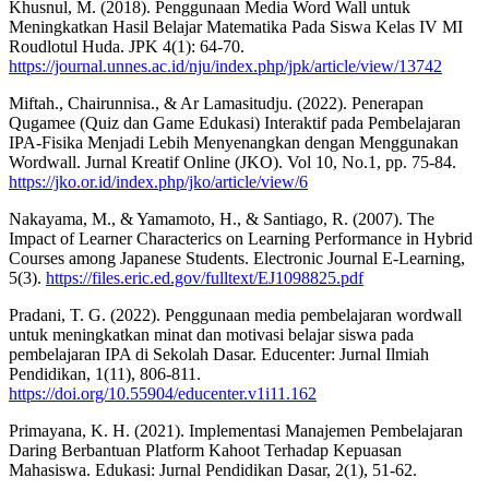
Khusnul, M. (2018). Penggunaan Media Word Wall untuk
Meningkatkan Hasil Belajar Matematika Pada Siswa Kelas IV MI
Roudlotul Huda. JPK 4(1): 64-70.
https://journal.unnes.ac.id/nju/index.php/jpk/article/view/13742
Miftah., Chairunnisa., & Ar Lamasitudju. (2022). Penerapan
Qugamee (Quiz dan Game Edukasi) Interaktif pada Pembelajaran
IPA-Fisika Menjadi Lebih Menyenangkan dengan Menggunakan
Wordwall. Jurnal Kreatif Online (JKO). Vol 10, No.1, pp. 75-84.
https://jko.or.id/index.php/jko/article/view/6
Nakayama, M., & Yamamoto, H., & Santiago, R. (2007). The
Impact of Learner Characterics on Learning Performance in Hybrid
Courses among Japanese Students. Electronic Journal E-Learning,
5(3).
https://files.eric.ed.gov/fulltext/EJ1098825.pdf
Pradani, T. G. (2022). Penggunaan media pembelajaran wordwall
untuk meningkatkan minat dan motivasi belajar siswa pada
pembelajaran IPA di Sekolah Dasar. Educenter: Jurnal Ilmiah
Pendidikan, 1(11), 806-811.
https://doi.org/10.55904/educenter.v1i11.162
Primayana, K. H. (2021). Implementasi Manajemen Pembelajaran
Daring Berbantuan Platform Kahoot Terhadap Kepuasan
Mahasiswa. Edukasi: Jurnal Pendidikan Dasar, 2(1), 51-62.