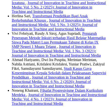
Izzatuna
,
Journal of Innovation in Teaching and Instructional
Media: Vol. 5 No. 2 (2025): Journal of Innovation in
Teaching and Instructional Media
Herlina Sari,
Transformasi Pendidikan Bagi Anak
Berkebutuhan Khusus
,
Journal of Innovation in Teaching
and Instructional Media: Vol. 5 No. 3 (2025): Journal of
Innovation in Teaching and Instructional Media
Vivi Febriyati, Rusdy A Siroj, Agus Supriadi,
Pengaruh
Penerapan Metode Inkuiri terhadap Hasil Belajar Matematika
Siswa Pada Materi Luas Permukaan Tabung di Kelas IX
SMP Negeri 1 Muara Telang
,
Journal of Innovation in
Teaching and Instructional Media: Vol. 1 No. 3 (2021):
Journal of Innovation in Teaching and Instructional Media
Ahmad Hariyanto, Dwi Ira Puspita, Merintan Merintan,
Nabila Astriani, Krisfalesi Krisfalesi, Yuniar Pratiwi, Zakiyul
Fikri, Samsilayurni Samsilayurni,
Studi Kasus Gaya
Kepemimpinan Kepala Sekolah dalam Pelaksanaan Supervisi
Pendidikan
,
Journal of Innovation in Teaching and
Instructional Media: Vol. 6 No. 2 (2026): Journal of
Innovation in Teaching and Instructional Media
Neneng Khairani,
Filsafat Progresivisme Dalam Kurikulum
Merdeka
,
Journal of Innovation in Teaching and Instructional
Media: Vol. 4 No. 1 (2023): Journal of Innovation in
Teaching and Instructional Media