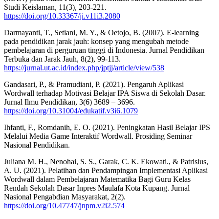
Studi Keislaman, 11(3), 203-221.
https://doi.org/10.33367/ji.v11i3.2080
Darmayanti, T., Setiani, M. Y., & Oetojo, B. (2007). E-learning
pada pendidikan jarak jauh: konsep yang mengubah metode
pembelajaran di perguruan tinggi di Indonesia. Jurnal Pendidikan
Terbuka dan Jarak Jauh, 8(2), 99-113.
https://jurnal.ut.ac.id/index.php/jptjj/article/view/538
Gandasari, P., & Pramudiani, P. (2021). Pengaruh Aplikasi
Wordwall terhadap Motivasi Belajar IPA Siswa di Sekolah Dasar.
Jurnal Ilmu Pendidikan, 3(6) 3689 – 3696.
https://doi.org/10.31004/edukatif.v3i6.1079
Ihfanti, F., Romdanih, E. O. (2021). Peningkatan Hasil Belajar IPS
Melalui Media Game Interaktif Wordwall. Prosiding Seminar
Nasional Pendidikan.
Juliana M. H., Nenohai, S. S., Garak, C. K. Ekowati., & Patrisius,
A. U. (2021). Pelatihan dan Pendampingan Implementasi Aplikasi
Wordwall dalam Pembelajaran Matematika Bagi Guru Kelas
Rendah Sekolah Dasar Inpres Maulafa Kota Kupang. Jurnal
Nasional Pengabdian Masyarakat, 2(2).
https://doi.org/10.47747/jnpm.v2i2.574