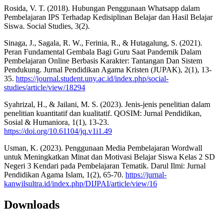
Rosida, V. T. (2018). Hubungan Penggunaan Whatsapp dalam
Pembelajaran IPS Terhadap Kedisiplinan Belajar dan Hasil Belajar
Siswa. Social Studies, 3(2).
Sinaga, J., Sagala, R. W., Ferinia, R., & Hutagalung, S. (2021).
Peran Fundamental Gembala Bagi Guru Saat Pandemik Dalam
Pembelajaran Online Berbasis Karakter: Tantangan Dan Sistem
Pendukung. Jurnal Pendidikan Agama Kristen (JUPAK), 2(1), 13-
35.
https://journal.student.uny.ac.id/index.php/social-
studies/article/view/18294
Syahrizal, H., & Jailani, M. S. (2023). Jenis-jenis penelitian dalam
penelitian kuantitatif dan kualitatif. QOSIM: Jurnal Pendidikan,
Sosial & Humaniora, 1(1), 13-23.
https://doi.org/10.61104/jq.v1i1.49
Usman, K. (2023). Penggunaan Media Pembelajaran Wordwall
untuk Meningkatkan Minat dan Motivasi Belajar Siswa Kelas 2 SD
Negeri 3 Kendari pada Pembelajaran Tematik. Darul Ilmi: Jurnal
Pendidikan Agama Islam, 1(2), 65-70.
https://jurnal-
kanwilsultra.id/index.php/DIJPAI/article/view/16
Downloads