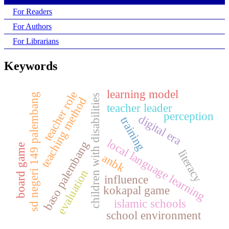
For Readers
For Authors
For Librarians
Keywords
learning model
teacher role
sd negeri 149 palembang
children with disabilities
teaching method
teacher leader
perception
digital era
training
local language learning
baso palembang
board game
literacy
anbk
evaluation
influence
kokapal game
islamic schools
school environment