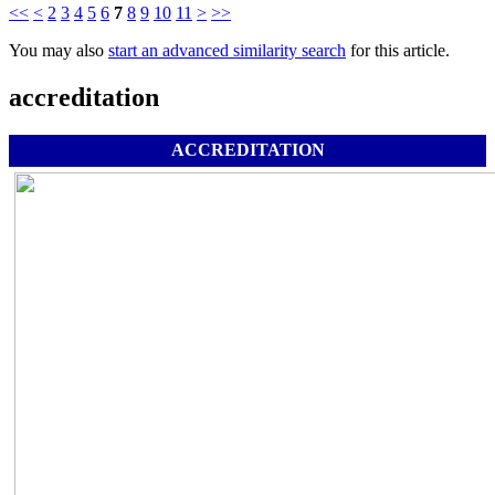
<<
<
2
3
4
5
6
7
8
9
10
11
>
>>
You may also
start an advanced similarity search
for this article.
accreditation
ACCREDITATION