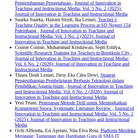
Pengembangan Pengetahuan
,
Journal of Innovation in
Teaching and Instructional Media: Vol. 5 No. 2 (2025):
Journal of Innovation in Teaching and Instructional Media
Suarka Suarka, Hairani Herdi, Ika Lestari,
Teacher’s
Teaching Quality in the Learning Process at SD Negeri 154
Palembang
,
Journal of Innovation in Teaching and
Instructional Media: Vol. 3 No. 2 (2023): Journal of
Innovation in Teaching and Instructional Media
Connie Connie, Muhammad Kristiawan, Septi Emilya,
Scientific Research Training for Teachers in Bengkulu City
,
Journal of Innovation in Teaching and Instructional Media:
Vol. 6 No. 2 (2026): Journal of Innovation in Teaching and
Instructional Media
Thiara Deah Lestari, Desy Eka Citra Dewi,
Strategi
Pengembangan Pembelajaran Berbasis Teknologi dalam
Pendidikan Agama Islam
,
Journal of Innovation in Teaching
and Instructional Media: Vol. 6 No. 2 (2026): Journal of
Innovation in Teaching and Instructional Media
Yeni Triani,
Penerapan Metode Drill untuk Meningkatkan
Kompetensi Siswa: Systematic Literature Review
,
Journal of
Innovation in Teaching and Instructional Media: Vol. 5 No. 2
(2025): Journal of Innovation in Teaching and Instructional
Media
Ochi Alfionita, Esi Apriani, Nita Elva Reta,
Platform Merdeka
Mengajar: Tantangan dan Hambatan Guru di SMA IT