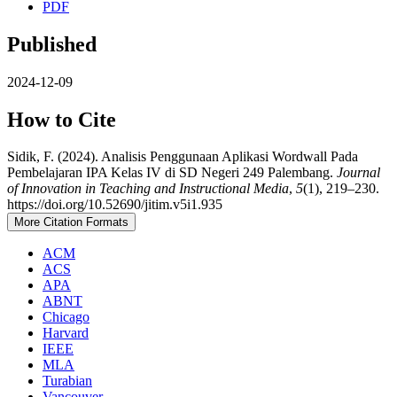
PDF
Published
2024-12-09
How to Cite
Sidik, F. (2024). Analisis Penggunaan Aplikasi Wordwall Pada
Pembelajaran IPA Kelas IV di SD Negeri 249 Palembang.
Journal
of Innovation in Teaching and Instructional Media
,
5
(1), 219–230.
https://doi.org/10.52690/jitim.v5i1.935
More Citation Formats
ACM
ACS
APA
ABNT
Chicago
Harvard
IEEE
MLA
Turabian
Vancouver