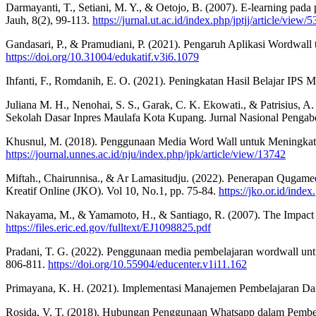
Darmayanti, T., Setiani, M. Y., & Oetojo, B. (2007). E-learning pad
Jauh, 8(2), 99-113.
https://jurnal.ut.ac.id/index.php/jptjj/article/view/5
Gandasari, P., & Pramudiani, P. (2021). Pengaruh Aplikasi Wordwall 
https://doi.org/10.31004/edukatif.v3i6.1079
Ihfanti, F., Romdanih, E. O. (2021). Peningkatan Hasil Belajar IPS 
Juliana M. H., Nenohai, S. S., Garak, C. K. Ekowati., & Patrisius
Sekolah Dasar Inpres Maulafa Kota Kupang. Jurnal Nasional Pengab
Khusnul, M. (2018). Penggunaan Media Word Wall untuk Meningkatk
https://journal.unnes.ac.id/nju/index.php/jpk/article/view/13742
Miftah., Chairunnisa., & Ar Lamasitudju. (2022). Penerapan Qugam
Kreatif Online (JKO). Vol 10, No.1, pp. 75-84.
https://jko.or.id/index
Nakayama, M., & Yamamoto, H., & Santiago, R. (2007). The Impact o
https://files.eric.ed.gov/fulltext/EJ1098825.pdf
Pradani, T. G. (2022). Penggunaan media pembelajaran wordwall untu
806-811.
https://doi.org/10.55904/educenter.v1i11.162
Primayana, K. H. (2021). Implementasi Manajemen Pembelajaran Dar
Rosida, V. T. (2018). Hubungan Penggunaan Whatsapp dalam Pembelaja