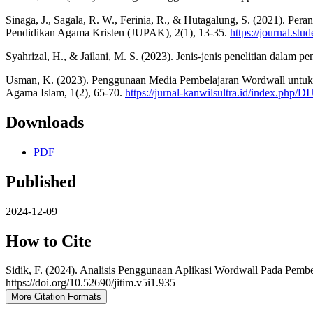
Sinaga, J., Sagala, R. W., Ferinia, R., & Hutagalung, S. (2021). 
Pendidikan Agama Kristen (JUPAK), 2(1), 13-35.
https://journal.stu
Syahrizal, H., & Jailani, M. S. (2023). Jenis-jenis penelitian dalam p
Usman, K. (2023). Penggunaan Media Pembelajaran Wordwall untuk M
Agama Islam, 1(2), 65-70.
https://jurnal-kanwilsultra.id/index.php/DI
Downloads
PDF
Published
2024-12-09
How to Cite
Sidik, F. (2024). Analisis Penggunaan Aplikasi Wordwall Pada Pem
https://doi.org/10.52690/jitim.v5i1.935
More Citation Formats