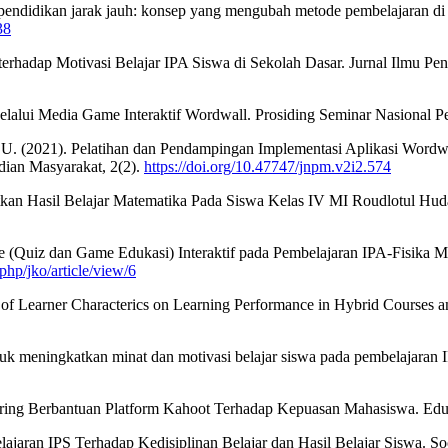
a pendidikan jarak jauh: konsep yang mengubah metode pembelajaran di 
38
terhadap Motivasi Belajar IPA Siswa di Sekolah Dasar. Jurnal Ilmu Pen
Melalui Media Game Interaktif Wordwall. Prosiding Seminar Nasional P
, A. U. (2021). Pelatihan dan Pendampingan Implementasi Aplikasi Wo
dian Masyarakat, 2(2).
https://doi.org/10.47747/jnpm.v2i2.574
an Hasil Belajar Matematika Pada Siswa Kelas IV MI Roudlotul Huda
ee (Quiz dan Game Edukasi) Interaktif pada Pembelajaran IPA-Fisik
.php/jko/article/view/6
f Learner Characterics on Learning Performance in Hybrid Courses amo
k meningkatkan minat dan motivasi belajar siswa pada pembelajaran IP
ing Berbantuan Platform Kahoot Terhadap Kepuasan Mahasiswa. Edukas
ran IPS Terhadap Kedisiplinan Belajar dan Hasil Belajar Siswa. Soci