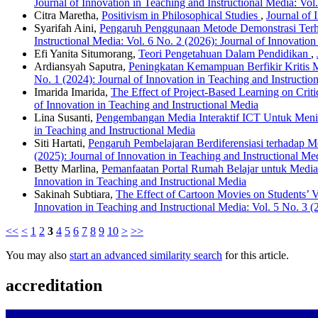
Journal of Innovation in Teaching and Instructional Media: Vol
Citra Maretha,
Positivism in Philosophical Studies
,
Journal of 
Syarifah Aini,
Pengaruh Penggunaan Metode Demonstrasi Terh
Instructional Media: Vol. 6 No. 2 (2026): Journal of Innovation
Efi Yanita Situmorang,
Teori Pengetahuan Dalam Pendidikan
,
Ardiansyah Saputra,
Peningkatan Kemampuan Berfikir Kritis 
No. 1 (2024): Journal of Innovation in Teaching and Instructio
Imarida Imarida,
The Effect of Project-Based Learning on Crit
of Innovation in Teaching and Instructional Media
Lina Susanti,
Pengembangan Media Interaktif ICT Untuk Meni
in Teaching and Instructional Media
Siti Hartati,
Pengaruh Pembelajaran Berdiferensiasi terhadap
(2025): Journal of Innovation in Teaching and Instructional Me
Betty Marlina,
Pemanfaatan Portal Rumah Belajar untuk Medi
Innovation in Teaching and Instructional Media
Sakinah Subtiara,
The Effect of Cartoon Movies on Students’
Innovation in Teaching and Instructional Media: Vol. 5 No. 3 (
<<
<
1
2
3
4
5
6
7
8
9
10
>
>>
You may also
start an advanced similarity search
for this article.
accreditation