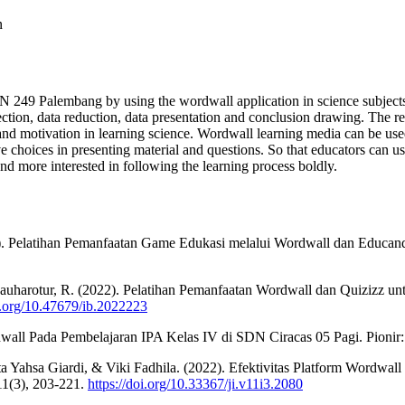
n
 249 Palembang by using the wordwall application in science subjects. 
ection, data reduction, data presentation and conclusion drawing. The r
t and motivation in learning science. Wordwall learning media can be used 
 choices in presenting material and questions. So that educators can use
nd more interested in following the learning process boldly.
(2022). Pelatihan Pemanfaatan Game Edukasi melalui Wordwall dan Educ
, & Jauharotur, R. (2022). Pelatihan Pemanfaatan Wordwall dan Quizi
oi.org/10.47679/ib.2022223
wall Pada Pembelajaran IPA Kelas IV di SDN Ciracas 05 Pagi. Pionir: 
a Yahsa Giardi, & Viki Fadhila. (2022). Efektivitas Platform Wordwa
11(3), 203-221.
https://doi.org/10.33367/ji.v11i3.2080