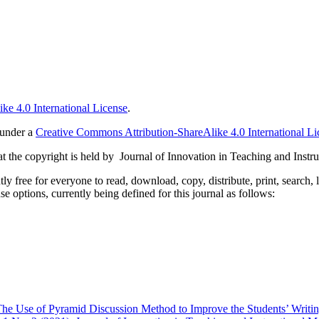
ke 4.0 International License
.
 under a
Creative Commons Attribution-ShareAlike 4.0 International Li
 the copyright is held by Journal of Innovation in Teaching and Instru
 free for everyone to read, download, copy, distribute, print, search, 
e options, currently being defined for this journal as follows:
he Use of Pyramid Discussion Method to Improve the Students’ Writ