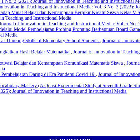
. 1 No. 2 (2021): Journal of Innovation in Teaching and Instructional M
Innovation in Teaching and Instructional Media: Vol. 3 No. 3 (2023): J
adap Minat Belajar dan Kemampuan Berpikir Kreatif Siswa Kelas V 
 in Teaching and Instructional Media
Journal of Innovation in Teaching and Instructional Media: Vol. 5 No. 
Melalui Model Pembelajaran Probing Promting Berbantuan Board Ga
nal Media
ical Thinking Skills of Elementary School Students
,
Journal of Innovati
ngkatkan Hasil Belajar Matematika
,
Journal of Innovation in Teaching
 Motivasi Belajar dan Kemampuan Komunikasi Matematis Siswa
,
Journa
dia
a Pembelajaran Daring di Era Pandemi Covid-19
,
Journal of Innovation
 Vocabulary Mastery (A Quasi-Experimental Study at Seventh-Grade S
2025): Journal of Innovation in Teaching and Instructional Media