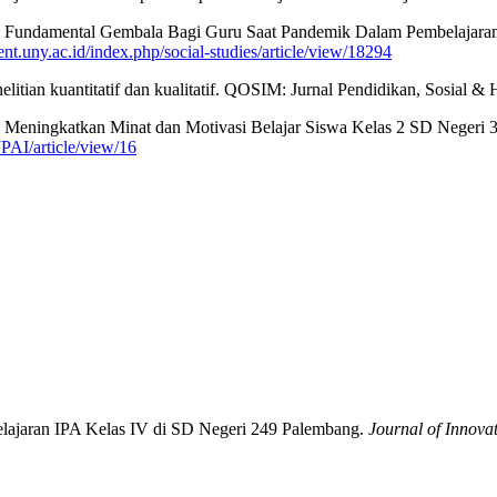
Peran Fundamental Gembala Bagi Guru Saat Pandemik Dalam Pembelajara
dent.uny.ac.id/index.php/social-studies/article/view/18294
enelitian kuantitatif dan kualitatif. QOSIM: Jurnal Pendidikan, Sosial 
eningkatkan Minat dan Motivasi Belajar Siswa Kelas 2 SD Negeri 3 K
JPAI/article/view/16
belajaran IPA Kelas IV di SD Negeri 249 Palembang.
Journal of Innova