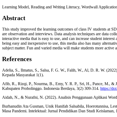
Learning Model, Reading and Writing Literacy, Wordwall Applicatio
Abstract
This study improved the learning outcomes of class IV students at SDN
are observation and interviews. Data analysis techniques are data coll
interactive media that is easy to use, and can increase student interes
being easy and inexpensive to use, this media also has many alternative
subject matter. Fun and varied media will make students more active a
References
Adelia, S., Ilmatus, S., Salsa, F. G. W., Falih, W., Al, D. R. W. 
Kepada Masyarakat 1(1).
Afib, R., Rizqi, P., Nourma, B., Emy, Y. R. P., Sri, H., Pance, M.
Kabupaten Probolinggo. Indonesia Berdaya, 3(2) 309-314.
https://d
Aidah, N., & Nurafni, N. (2022). Analisis Penggunaan Aplikasi Word
Burhanudin Ata Gusman, Unik Hanifah Salsabila, Hoerotunnisa, Lest
Masa Pandemi. Intelektual: Jurnal Pendidikan Dan Studi Keislaman, 